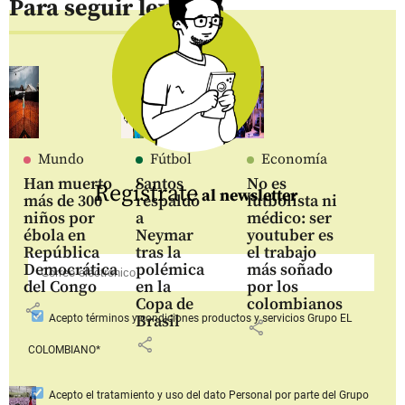
Para seguir leyendo
Mundo
Fútbol
Economía
Han muerto
Santos
No es
Regístrate
al newsletter
más de 300
respaldó
futbolista ni
niños por
a
médico: ser
ébola en
Neymar
youtuber es
República
tras la
el trabajo
Democrática
polémica
más soñado
del Congo
en la
por los
Copa de
colombianos
share
Brasil
Acepto
términos y condiciones productos y servicios
Grupo EL
share
share
COLOMBIANO*
Acepto
el tratamiento y uso del dato Personal
por parte del Grupo