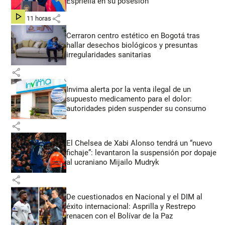
Espriella en su posesión
share
hace 11 horas
Cerraron centro estético en Bogotá tras
hallar desechos biológicos y presuntas
irregularidades sanitarias
share
Invima alerta por la venta ilegal de un
supuesto medicamento para el dolor:
autoridades piden suspender su consumo
share
El Chelsea de Xabi Alonso tendrá un “nuevo
fichaje”: levantaron la suspensión por dopaje
al ucraniano Mijailo Mudryk
share
De cuestionados en Nacional y el DIM al
éxito internacional: Asprilla y Restrepo
renacen con el Bolívar de la Paz