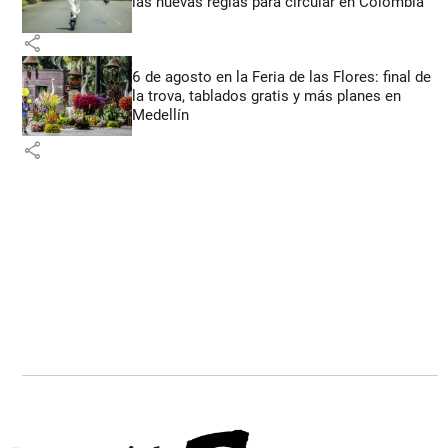
las nuevas reglas para circular en Colombia
share
6 de agosto en la Feria de las Flores: final de
la trova, tablados gratis y más planes en
Medellín
share