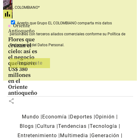
EL COLOMBIANO*
Acepto que Grupo EL COLOMBIANO
comparta mis datos
Oriente
Antioqueño
personales con terceros aliados comerciales
conforme su Política de
Flores que
cruzan el
Tratamiento del Datos Personal.
cielo: así es
el negocio
que mueve
US$ 380
millones
en el
Oriente
antioqueño
share
Mundo
Economía
Deportes
Opinión
Blogs
Cultura
Tendencias
Tecnología
Entretenimiento
Multimedia
Generación