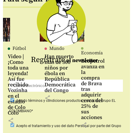
Fútbol
Mundo
Economía
Video |
Han muerto
Regístrate
al newsletter
Ecopetrol
¡Como
más de 300
avanza en
toda una
niños por
la
leyenda!
ébola en
compra
Así fue
República
de Brava
recibido
Democrática
tras
Vozinha
del Congo
adquirir
en el
share
cerca del
estadio
Acepto
términos y condiciones productos y servicios
Grupo EL
25% de
de Colo
sus
COLOMBIANO*
Colo
acciones
share
share
Acepto
el tratamiento y uso del dato Personal
por parte del Grupo