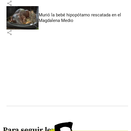
share
Murió la bebé hipopótamo rescatada en el
Magdalena Medio
share
Para seguir leyendo