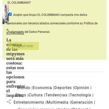
EL COLOMBIANO*
Acepto que Grupo EL COLOMBIANO
comparta mis datos
personales con terceros aliados comerciales
conforme su Política de
Tratamiento del Datos Personal.
Economía
La
nómina
de las
mipymes
será más
costosa:
estas son
las
opciones
para
enfrentar
Mundo
Economía
Deportes
Opinión
el
Blogs
Cultura
Tendencias
Tecnología
impacto
share
Entretenimiento
Multimedia
Generación