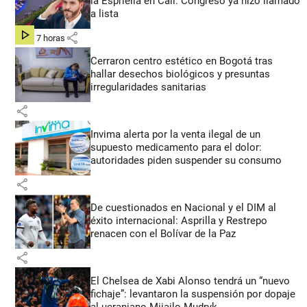
la Espriella en Cali: Congreso ya hizo llamado
a lista
share
hace 7 horas
Cerraron centro estético en Bogotá tras
hallar desechos biológicos y presuntas
irregularidades sanitarias
share
Invima alerta por la venta ilegal de un
supuesto medicamento para el dolor:
autoridades piden suspender su consumo
share
De cuestionados en Nacional y el DIM al
éxito internacional: Asprilla y Restrepo
renacen con el Bolívar de la Paz
share
El Chelsea de Xabi Alonso tendrá un “nuevo
fichaje”: levantaron la suspensión por dopaje