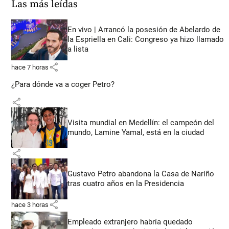
Las más leídas
En vivo | Arrancó la posesión de Abelardo de
la Espriella en Cali: Congreso ya hizo llamado
a lista
share
hace 7 horas
¿Para dónde va a coger Petro?
share
Visita mundial en Medellín: el campeón del
mundo, Lamine Yamal, está en la ciudad
share
Gustavo Petro abandona la Casa de Nariño
tras cuatro años en la Presidencia
share
hace 3 horas
Empleado extranjero habría quedado