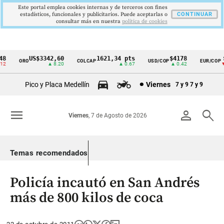
Este portal emplea cookies internas y de terceros con fines
estadísticos, funcionales y publicitarios. Puede aceptarlas o
CONTINUAR
consultar más en nuestra
politica de cookies
8
US$3342,60
1621,34 pts
$4178
$
ORO
COLCAP
USD/COP
EUR/COP
Cintillo
2
▲ 8.20
▲ 0.67
▲ 0.42
▼ 3
de
Pico y Placa Medellín
Viernes
7 y 9
7 y 9
indicadores
económicos
menu
person
search
Viernes
, 7 de Agosto de 2026
Colombia
Temas recomendados
Policía incautó en San Andrés
más de 800 kilos de coca