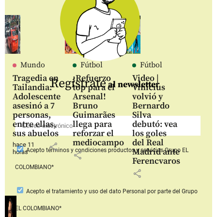
Mundo
Fútbol
Fútbol
Tragedia en
¡Refuerzo
Video |
Regístrate
al newsletter
Tailandia:
top para el
Vinícius
Adolescente
Arsenal!
volvió y
asesinó a 7
Bruno
Bernardo
personas,
Guimarães
Silva
entre ellas,
llega para
debutó: vea
sus abuelos
reforzar el
los goles
mediocampo
del Real
hace 11
share
Madrid ante
Acepto
términos y condiciones productos y servicios
Grupo EL
horas
share
Ferencvaros
COLOMBIANO*
share
Acepto
el tratamiento y uso del dato Personal
por parte del Grupo
EL COLOMBIANO*