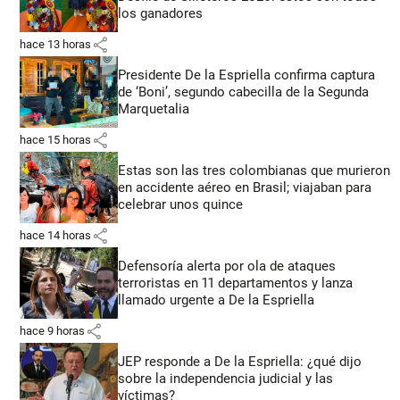
los ganadores
share
hace 13 horas
Presidente De la Espriella confirma captura
de ‘Boni’, segundo cabecilla de la Segunda
Marquetalia
share
hace 15 horas
Estas son las tres colombianas que murieron
en accidente aéreo en Brasil; viajaban para
celebrar unos quince
share
hace 14 horas
Defensoría alerta por ola de ataques
terroristas en 11 departamentos y lanza
llamado urgente a De la Espriella
share
hace 9 horas
JEP responde a De la Espriella: ¿qué dijo
sobre la independencia judicial y las
víctimas?