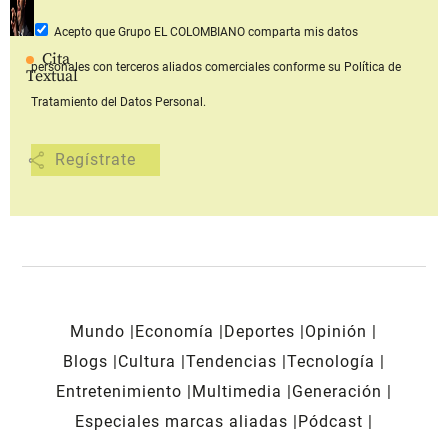
Acepto que Grupo EL COLOMBIANO
comparta mis datos
Cita
personales con terceros aliados comerciales
conforme su Política de
Textual
Tratamiento del Datos Personal.
share
Mundo
Economía
Deportes
Opinión
Blogs
Cultura
Tendencias
Tecnología
Entretenimiento
Multimedia
Generación
Especiales marcas aliadas
Pódcast