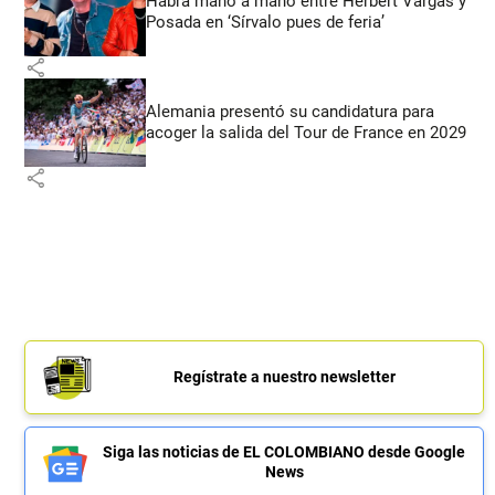
Habrá mano a mano entre Herbert Vargas y
Posada en ‘Sírvalo pues de feria’
share
Alemania presentó su candidatura para
acoger la salida del Tour de France en 2029
share
Regístrate a nuestro newsletter
Siga las noticias de EL COLOMBIANO desde Google
News