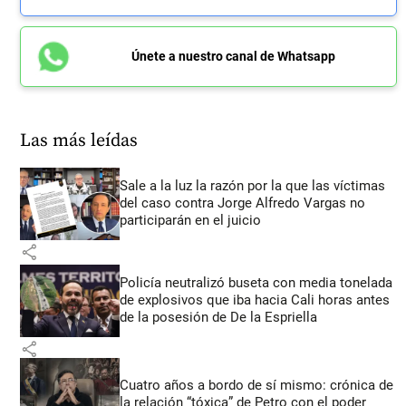
Únete a nuestro canal de Whatsapp
Las más leídas
Sale a la luz la razón por la que las víctimas
del caso contra Jorge Alfredo Vargas no
participarán en el juicio
share
Policía neutralizó buseta con media tonelada
de explosivos que iba hacia Cali horas antes
de la posesión de De la Espriella
share
Cuatro años a bordo de sí mismo: crónica de
la relación “tóxica” de Petro con el poder