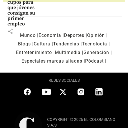
cupos para
que jóvenes
consigan su
primer
empleo
share
Mundo
Economía
Deportes
Opinión
Blogs
Cultura
Tendencias
Tecnología
Entretenimiento
Multimedia
Generación
Especiales marcas aliadas
Pódcast
REDES SOCIALES
COPYRIGHT © 2026 EL COLOMBIANO
S.A.S