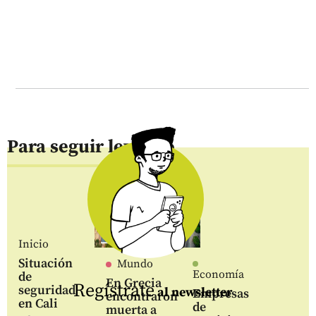
Para seguir leyendo
Inicio
Situación
Mundo
Economía
de
En Grecia
Regístrate
seguridad
al newsletter
Empresas
encontraron
en Cali
de
muerta a