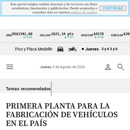
Este portal emplea cookies internas y de terceros con fines
estadísticos, funcionales y publicitarios. Puede aceptarlas o
CONTINUAR
consultar más en nuestra
politica de cookies
US$3342,60
1621,34 pts
$4178
$369
ORO
COLCAP
USD/COP
EUR/COP
Cintillo
▲ 8.20
▲ 0.67
▲ 0.42
de
Pico y Placa Medellín
Jueves
3 y 6
3 y 6
indicadores
económicos
menu
person
search
Jueves
, 6 de Agosto de 2026
Colombia
Temas recomendados
PRIMERA PLANTA PARA LA
FABRICACIÓN DE VEHÍCULOS
EN EL PAÍS