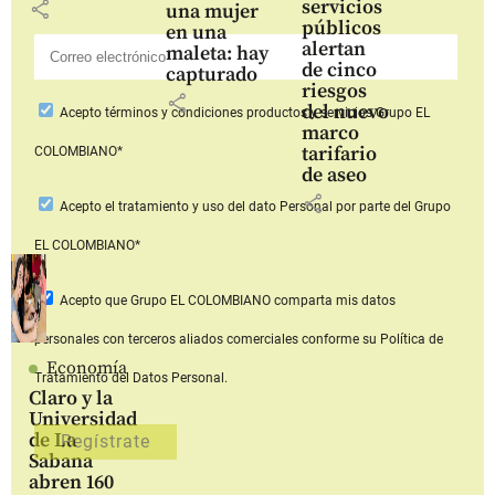
servicios
share
una mujer
públicos
en una
alertan
maleta: hay
de cinco
capturado
riesgos
share
del nuevo
Acepto
términos y condiciones productos y servicios
Grupo EL
marco
tarifario
COLOMBIANO*
de aseo
share
Acepto
el tratamiento y uso del dato Personal
por parte del Grupo
EL COLOMBIANO*
Acepto que Grupo EL COLOMBIANO
comparta mis datos
personales con terceros aliados comerciales
conforme su Política de
Economía
Tratamiento del Datos Personal.
Claro y la
Universidad
de La
Sabana
abren 160