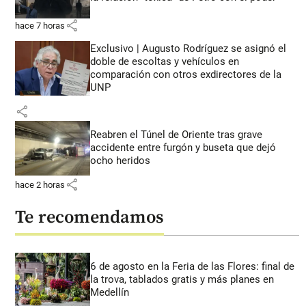
share
hace 7 horas
Exclusivo | Augusto Rodríguez se asignó el
doble de escoltas y vehículos en
comparación con otros exdirectores de la
UNP
share
Reabren el Túnel de Oriente tras grave
accidente entre furgón y buseta que dejó
ocho heridos
share
hace 2 horas
Te recomendamos
6 de agosto en la Feria de las Flores: final de
la trova, tablados gratis y más planes en
Medellín