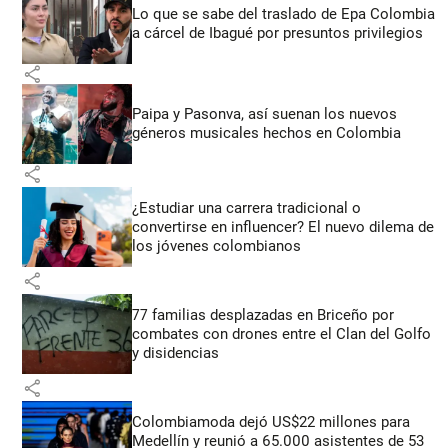
Lo que se sabe del traslado de Epa Colombia
a cárcel de Ibagué por presuntos privilegios
share
Paipa y Pasonva, así suenan los nuevos
géneros musicales hechos en Colombia
share
¿Estudiar una carrera tradicional o
convertirse en influencer? El nuevo dilema de
los jóvenes colombianos
share
77 familias desplazadas en Briceño por
combates con drones entre el Clan del Golfo
y disidencias
share
Colombiamoda dejó US$22 millones para
Medellín y reunió a 65.000 asistentes de 53