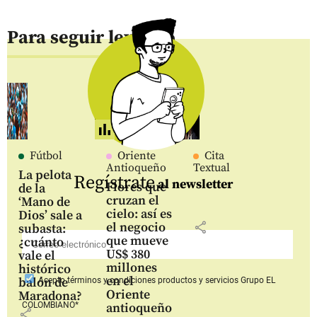
Para seguir leyendo
Fútbol
Oriente
Cita
Antioqueño
Textual
La pelota
Regístrate
al newsletter
Flores que
de la
cruzan el
‘Mano de
cielo: así es
Dios’ sale a
share
el negocio
subasta:
que mueve
¿cuánto
US$ 380
vale el
millones
histórico
en el
balón de
Acepto
términos y condiciones productos y servicios
Grupo EL
Oriente
Maradona?
COLOMBIANO*
antioqueño
share