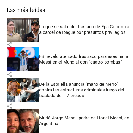
Las más leídas
Lo que se sabe del traslado de Epa Colombia
a cárcel de Ibagué por presuntos privilegios
share
FBI reveló atentado frustrado para asesinar a
Messi en el Mundial con “cuatro bombas”
share
De la Espriella anuncia “mano de hierro”
contra las estructuras criminales luego del
traslado de 117 presos
share
Murió Jorge Messi, padre de Lionel Messi, en
Argentina