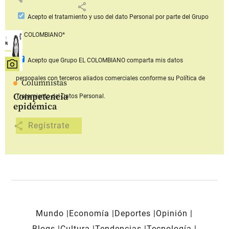
share
Acepto
el tratamiento y uso del dato Personal
por parte del Grupo
EL COLOMBIANO*
Acepto que Grupo EL COLOMBIANO
comparta mis datos
personales con terceros aliados comerciales
conforme su Política de
Columnistas
Competencia
Tratamiento del Datos Personal.
epidémica
share
Mundo
Economía
Deportes
Opinión
Blogs
Cultura
Tendencias
Tecnología