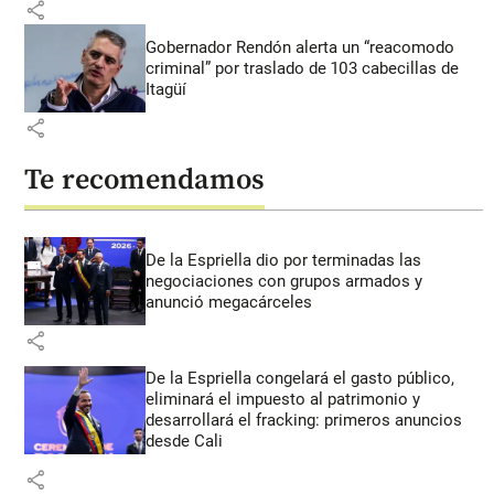
share
Gobernador Rendón alerta un “reacomodo
criminal” por traslado de 103 cabecillas de
Itagüí
share
Te recomendamos
De la Espriella dio por terminadas las
negociaciones con grupos armados y
anunció megacárceles
share
De la Espriella congelará el gasto público,
eliminará el impuesto al patrimonio y
desarrollará el fracking: primeros anuncios
desde Cali
share