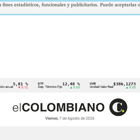
 fines estadísticos, funcionales y publicitarios. Puede aceptarlas
5,81 %
12,48 %
$386,1273
DTF
UVR
SM
al
Dep. Término Fijo
Unidad Valor Real
Sal
▼ 0.12
▲ 0.05
▲ 0.03
Viernes
, 7 de Agosto de 2026