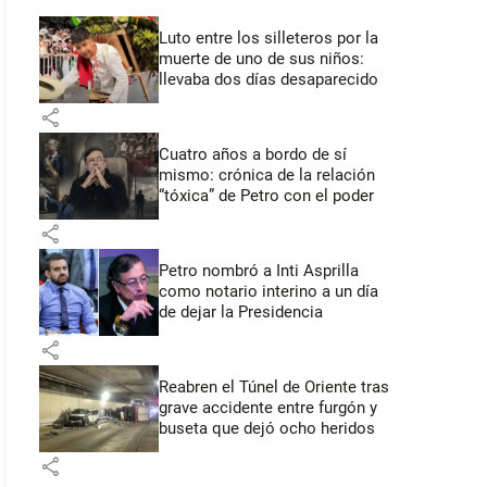
Luto entre los silleteros por la
muerte de uno de sus niños:
llevaba dos días desaparecido
share
Cuatro años a bordo de sí
mismo: crónica de la relación
“tóxica” de Petro con el poder
share
Petro nombró a Inti Asprilla
como notario interino a un día
de dejar la Presidencia
share
Reabren el Túnel de Oriente tras
grave accidente entre furgón y
buseta que dejó ocho heridos
share