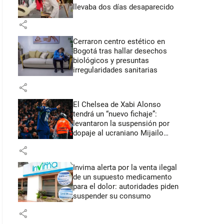
llevaba dos días desaparecido
share
Cerraron centro estético en
Bogotá tras hallar desechos
biológicos y presuntas
irregularidades sanitarias
share
El Chelsea de Xabi Alonso
tendrá un “nuevo fichaje”:
levantaron la suspensión por
dopaje al ucraniano Mijailo
Mudryk
share
Invima alerta por la venta ilegal
de un supuesto medicamento
para el dolor: autoridades piden
suspender su consumo
share