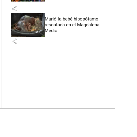
Flores
share
Murió la bebé hipopótamo
rescatada en el Magdalena
Medio
share