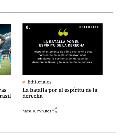
Editoriales
ras
La batalla por el espíritu de la
rasil
derecha
share
hace 18 minutos