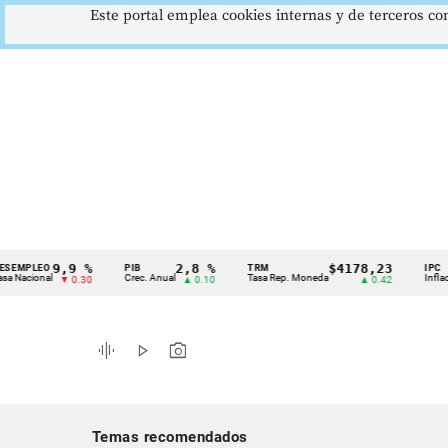
Este portal emplea cookies internas y de terceros con
9,9 %
2,8 %
$4178,23
LEO
PIB
TRM
IPC
Cintillo
onal
Crec. Anual
Tasa Rep. Moneda
Inflación anu
▼ 0.30
▲ 0.10
▲ 0.42
de
indicadores
graphic_eq
play_arrow
photo_camera
económicos
Colombia
Temas recomendados