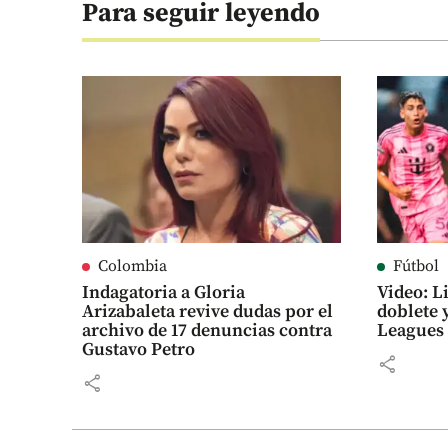
Para seguir leyendo
Colombia
Fútbol
Indagatoria a Gloria
Video: L
Arizabaleta revive dudas por el
doblete y
archivo de 17 denuncias contra
Leagues
Gustavo Petro
share
share