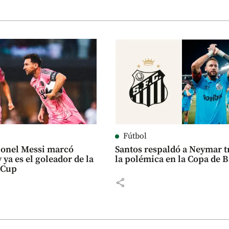
Fútbol
ionel Messi marcó
Santos respaldó a Neymar t
 ya es el goleador de la
la polémica en la Copa de B
 Cup
share