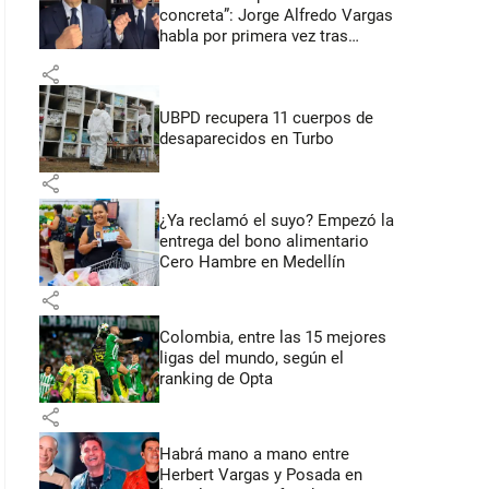
concreta”: Jorge Alfredo Vargas
habla por primera vez tras
acusación de acoso sexual
share
UBPD recupera 11 cuerpos de
desaparecidos en Turbo
share
¿Ya reclamó el suyo? Empezó la
entrega del bono alimentario
Cero Hambre en Medellín
share
Colombia, entre las 15 mejores
ligas del mundo, según el
ranking de Opta
share
Habrá mano a mano entre
Herbert Vargas y Posada en