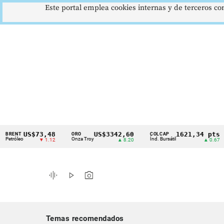
Este portal emplea cookies internas y de terceros con
US$73,48
US$3342,60
1621,34 pts
T
ORO
COLCAP
US
Cintillo
o
Onza Troy
Índ. Bursátil
Dóla
▼ 1.12
▲ 8.20
▲ 0.67
de
indicadores
graphic_eq
play_arrow
photo_camera
económicos
Colombia
Temas recomendados