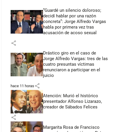
“Guardé un silencio doloroso;
decidí hablar por una razón
concreta”: Jorge Alfredo Vargas
habla por primera vez tras
acusación de acoso sexual
share
Drástico giro en el caso de
Jorge Alfredo Vargas: tres de las
cuatro presuntas víctimas
renunciaron a participar en el
juicio
share
hace 11 horas
Atención: Murió el histórico
presentador Alfonso Lizarazo,
creador de Sábados Felices
share
Margarita Rosa de Francisco