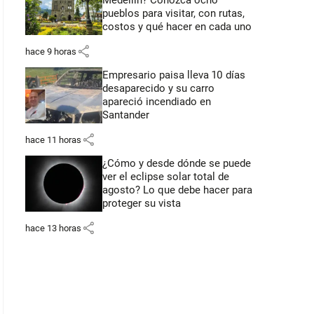
Medellín? Conozca ocho
pueblos para visitar, con rutas,
costos y qué hacer en cada uno
share
hace 9 horas
Empresario paisa lleva 10 días
desaparecido y su carro
apareció incendiado en
Santander
share
hace 11 horas
¿Cómo y desde dónde se puede
ver el eclipse solar total de
agosto? Lo que debe hacer para
proteger su vista
share
hace 13 horas