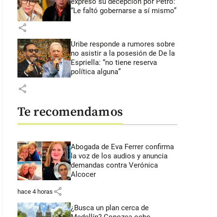
expresó su decepción por Petro:
“Le faltó gobernarse a sí mismo”
share
Uribe responde a rumores sobre
no asistir a la posesión de De la
Espriella: “no tiene reserva
política alguna”
share
Te recomendamos
Abogada de Eva Ferrer confirma
la voz de los audios y anuncia
demandas contra Verónica
Alcocer
share
hace 4 horas
¿Busca un plan cerca de