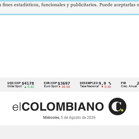
 fines estadísticos, funcionales y publicitarios. Puede aceptarlas
$4178
$3697
9,9 %
2,8 %
D/COP
EUR/COP
DESEMPLEO
PIB
r Spot
Euro Spot
Tasa Nacional
Crec. Anual
▲ 0.42
▼ 30.00
▼ 0.30
▲ 0.10
Miércoles
, 5 de Agosto de 2026