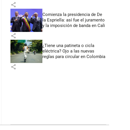
primeros anuncios desde Cali
share
Comienza la presidencia de De
la Espriella: así fue el juramento
y la imposición de banda en Cali
share
¿Tiene una patineta o cicla
eléctrica? Ojo a las nuevas
reglas para circular en Colombia
share