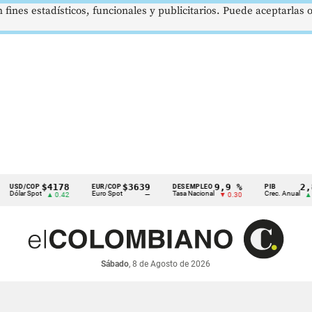
 fines estadísticos, funcionales y publicitarios. Puede aceptarlas
$4178
$3639
9,9 %
2,8 %
/COP
EUR/COP
DESEMPLEO
PIB
r Spot
Euro Spot
Tasa Nacional
Crec. Anual
▲ 0.42
—
▼ 0.30
▲ 0.10
Sábado
, 8 de Agosto de 2026