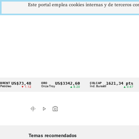
Este portal emplea cookies internas y de terceros con
US$73,48
US$3342,60
1621,34 pts
ORO
COLCAP
USD
Cintillo
o
Onza Troy
Índ. Bursátil
Dóla
▼ 1.12
▲ 8.20
▲ 0.67
de
indicadores
graphic_eq
play_arrow
photo_camera
económicos
Colombia
Temas recomendados