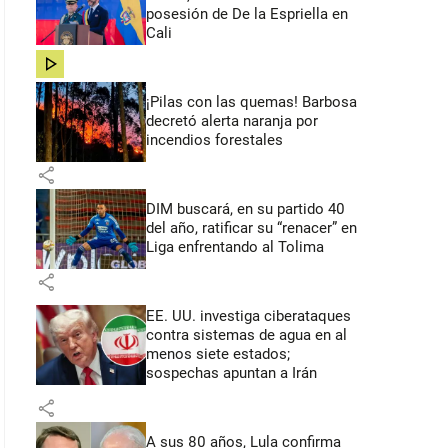
posesión de De la Espriella en
Cali
share
¡Pilas con las quemas! Barbosa
decretó alerta naranja por
incendios forestales
share
DIM buscará, en su partido 40
del año, ratificar su “renacer” en
Liga enfrentando al Tolima
share
EE. UU. investiga ciberataques
contra sistemas de agua en al
menos siete estados;
sospechas apuntan a Irán
share
A sus 80 años, Lula confirma