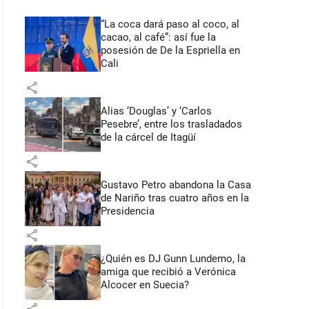
“La coca dará paso al coco, al
cacao, al café”: así fue la
posesión de De la Espriella en
Cali
share
Alias ‘Douglas’ y ‘Carlos
Pesebre’, entre los trasladados
de la cárcel de Itagüí
share
Gustavo Petro abandona la Casa
de Nariño tras cuatro años en la
Presidencia
share
¿Quién es DJ Gunn Lundemo, la
amiga que recibió a Verónica
Alcocer en Suecia?