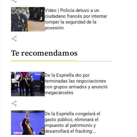
share
Video | Policía detuvo a un
ciudadano francés por intentar
romper la seguridad de la
posesión
share
Te recomendamos
De la Espriella dio por
terminadas las negociaciones
con grupos armados y anunció
megacárceles
share
De la Espriella congelará el
gasto público, eliminará el
impuesto al patrimonio y
desarrollará el fracking: