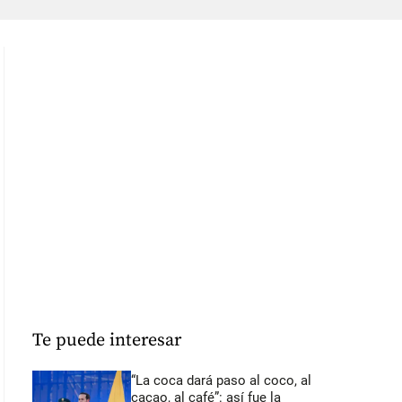
Te puede interesar
“La coca dará paso al coco, al
cacao, al café”: así fue la