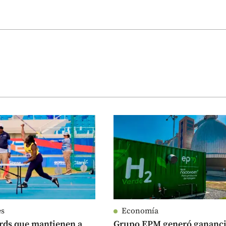
es
Economía
rds que mantienen a
Grupo EPM generó gananci