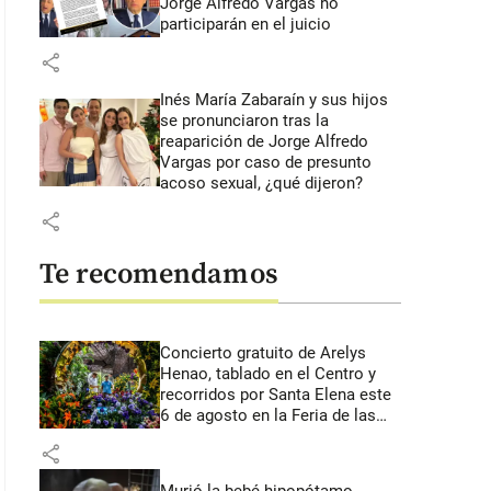
Jorge Alfredo Vargas no
participarán en el juicio
share
Inés María Zabaraín y sus hijos
se pronunciaron tras la
reaparición de Jorge Alfredo
Vargas por caso de presunto
acoso sexual, ¿qué dijeron?
share
Te recomendamos
Concierto gratuito de Arelys
Henao, tablado en el Centro y
recorridos por Santa Elena este
6 de agosto en la Feria de las
Flores
share