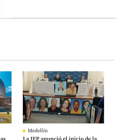
Medellín
as
La JEP anunció el inicio de la