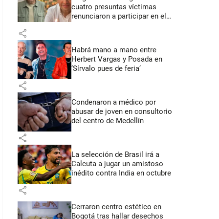
cuatro presuntas víctimas
renunciaron a participar en el
juicio
share
Habrá mano a mano entre
Herbert Vargas y Posada en
‘Sírvalo pues de feria’
share
Condenaron a médico por
abusar de joven en consultorio
del centro de Medellín
share
La selección de Brasil irá a
Calcuta a jugar un amistoso
inédito contra India en octubre
share
Cerraron centro estético en
Bogotá tras hallar desechos