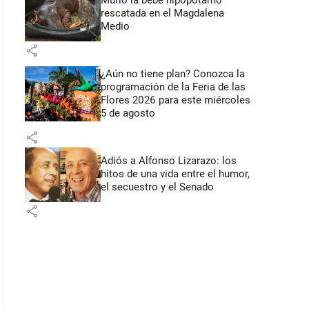
Murió la bebé hipopótamo
rescatada en el Magdalena
Medio
share
¿Aún no tiene plan? Conozca la
programación de la Feria de las
Flores 2026 para este miércoles
5 de agosto
share
Adiós a Alfonso Lizarazo: los
hitos de una vida entre el humor,
el secuestro y el Senado
share