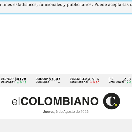
 fines estadísticos, funcionales y publicitarios. Puede aceptarlas
$4178
$3697
9,9 %
2,8 %
P
EUR/COP
DESEMPLEO
PIB
ot
Euro Spot
Tasa Nacional
Crec. Anual
▲ 0.42
—
▼ 0.30
▲ 0.10
Jueves
, 6 de Agosto de 2026