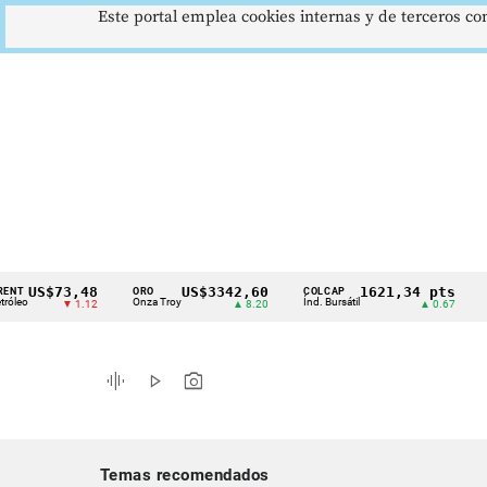
Este portal emplea cookies internas y de terceros con
S$73,48
US$3342,60
1621,34 pts
ORO
COLCAP
USD/CO
Cintillo
Onza Troy
Índ. Bursátil
Dólar Sp
▼ 1.12
▲ 8.20
▲ 0.67
de
indicadores
graphic_eq
play_arrow
photo_camera
económicos
Colombia
Temas recomendados