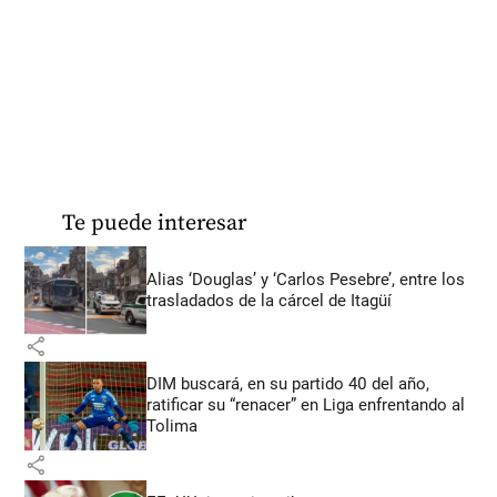
Te puede interesar
Alias ‘Douglas’ y ‘Carlos Pesebre’, entre los
trasladados de la cárcel de Itagüí
share
DIM buscará, en su partido 40 del año,
ratificar su “renacer” en Liga enfrentando al
Tolima
share