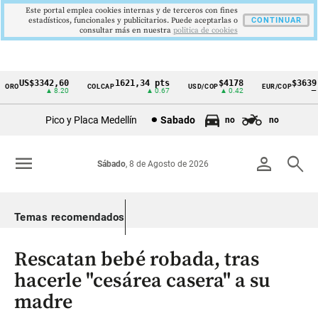
Este portal emplea cookies internas y de terceros con fines
estadísticos, funcionales y publicitarios. Puede aceptarlas o
CONTINUAR
consultar más en nuestra
politica de cookies
US$3342,60
1621,34 pts
$4178
$3639
RO
COLCAP
USD/COP
EUR/COP
Cintillo
▲ 8.20
▲ 0.67
▲ 0.42
—
de
Pico y Placa Medellín
Sabado
no
no
indicadores
económicos
menu
person
search
Sábado
, 8 de Agosto de 2026
Colombia
Temas recomendados
Rescatan bebé robada, tras
hacerle "cesárea casera" a su
madre