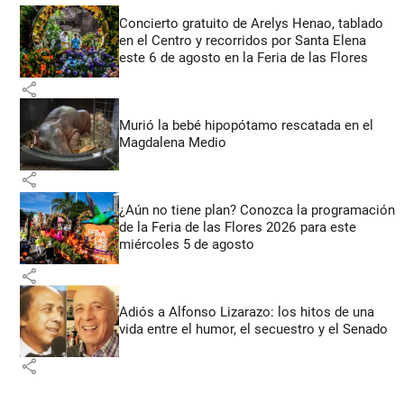
Concierto gratuito de Arelys Henao, tablado
en el Centro y recorridos por Santa Elena
este 6 de agosto en la Feria de las Flores
share
Murió la bebé hipopótamo rescatada en el
Magdalena Medio
share
¿Aún no tiene plan? Conozca la programación
de la Feria de las Flores 2026 para este
miércoles 5 de agosto
share
Adiós a Alfonso Lizarazo: los hitos de una
vida entre el humor, el secuestro y el Senado
share