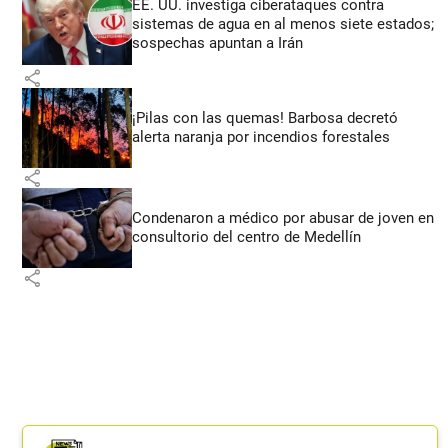
EE. UU. investiga ciberataques contra
sistemas de agua en al menos siete estados;
sospechas apuntan a Irán
share
¡Pilas con las quemas! Barbosa decretó
alerta naranja por incendios forestales
share
Condenaron a médico por abusar de joven en
consultorio del centro de Medellín
share