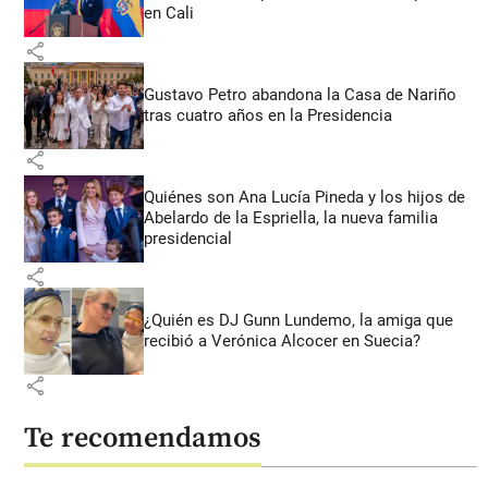
en Cali
share
Gustavo Petro abandona la Casa de Nariño
tras cuatro años en la Presidencia
share
Quiénes son Ana Lucía Pineda y los hijos de
Abelardo de la Espriella, la nueva familia
presidencial
share
¿Quién es DJ Gunn Lundemo, la amiga que
recibió a Verónica Alcocer en Suecia?
share
Te recomendamos