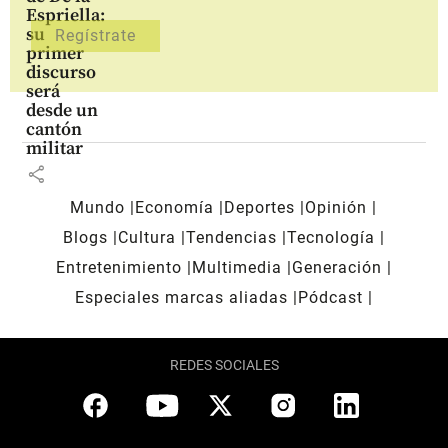
Espriella:
su
primer
discurso
será
desde un
cantón
militar
share
Mundo
Economía
Deportes
Opinión
Blogs
Cultura
Tendencias
Tecnología
Entretenimiento
Multimedia
Generación
Especiales marcas aliadas
Pódcast
REDES SOCIALES