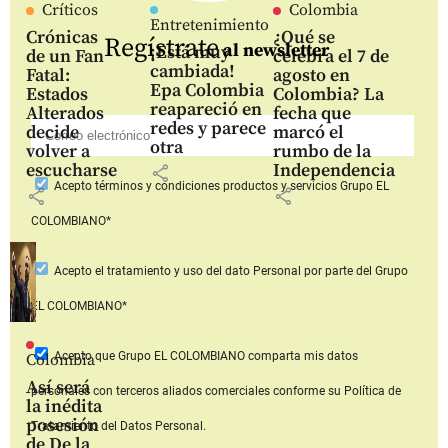
Críticos
Colombia
Entretenimiento
Crónicas
¿Qué se
Regístrate
al newsletter
¡Está muy
de un Fan
celebra el 7 de
cambiada!
Fatal:
agosto en
Epa Colombia
Estados
Colombia? La
reapareció en
Alterados
fecha que
redes y parece
decide
marcó el
otra
volver a
rumbo de la
escucharse
Independencia
share
Acepto
términos y condiciones productos y servicios
Grupo EL
share
share
COLOMBIANO*
Acepto
el tratamiento y uso del dato Personal
por parte del Grupo
EL COLOMBIANO*
Acepto que Grupo EL COLOMBIANO
comparta mis datos
Colombia
Así será
personales con terceros aliados comerciales
conforme su Política de
la inédita
posesión
Tratamiento del Datos Personal.
de De la