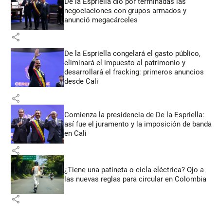
De la Espriella dio por terminadas las
negociaciones con grupos armados y
anunció megacárceles
share
De la Espriella congelará el gasto público,
eliminará el impuesto al patrimonio y
desarrollará el fracking: primeros anuncios
desde Cali
share
Comienza la presidencia de De la Espriella:
así fue el juramento y la imposición de banda
en Cali
share
¿Tiene una patineta o cicla eléctrica? Ojo a
las nuevas reglas para circular en Colombia
share