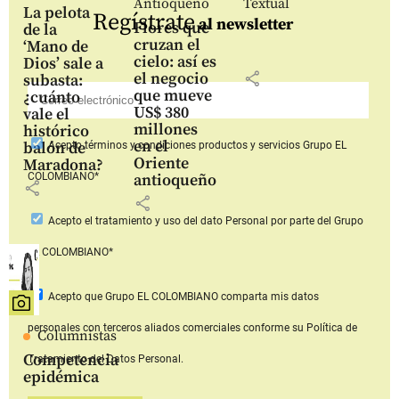
Antioqueño
Textual
La pelota
Regístrate
al newsletter
Flores que
de la
cruzan el
‘Mano de
cielo: así es
Dios’ sale a
share
el negocio
subasta:
que mueve
¿cuánto
US$ 380
vale el
millones
histórico
en el
balón de
Acepto
términos y condiciones productos y servicios
Grupo EL
Oriente
Maradona?
COLOMBIANO*
antioqueño
share
share
Acepto
el tratamiento y uso del dato Personal
por parte del Grupo
EL COLOMBIANO*
Acepto que Grupo EL COLOMBIANO
comparta mis datos
personales con terceros aliados comerciales
conforme su Política de
Columnistas
Competencia
Tratamiento del Datos Personal.
epidémica