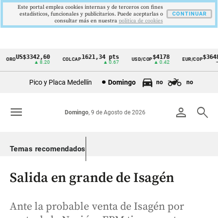
Este portal emplea cookies internas y de terceros con fines
estadísticos, funcionales y publicitarios. Puede aceptarlas o
CONTINUAR
consultar más en nuestra
politica de cookies
US$3342,60
1621,34 pts
$4178
$3648
ORO
COLCAP
USD/COP
EUR/COP
Cintillo
▲ 8.20
▲ 0.67
▲ 0.42
—
de
Pico y Placa Medellín
Domingo
no
no
indicadores
económicos
menu
person
search
Domingo
, 9 de Agosto de 2026
Colombia
Temas recomendados
Salida en grande de Isagén
Ante la probable venta de Isagén por