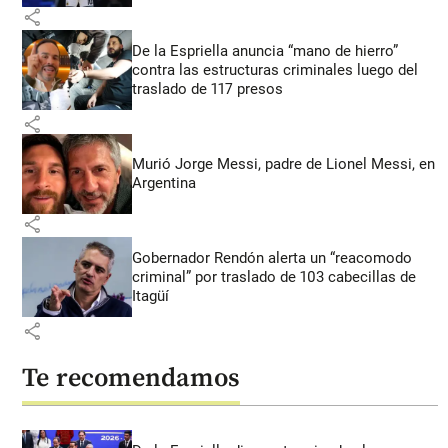
share
De la Espriella anuncia “mano de hierro”
contra las estructuras criminales luego del
traslado de 117 presos
share
Murió Jorge Messi, padre de Lionel Messi, en
Argentina
share
Gobernador Rendón alerta un “reacomodo
criminal” por traslado de 103 cabecillas de
Itagüí
share
Te recomendamos