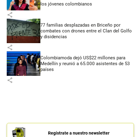
los jóvenes colombianos
share
77 familias desplazadas en Briceño por
combates con drones entre el Clan del Golfo
y disidencias
share
Colombiamoda dejó US$22 millones para
Medellín y reunió a 65.000 asistentes de 53
países
share
Regístrate a nuestro newsletter