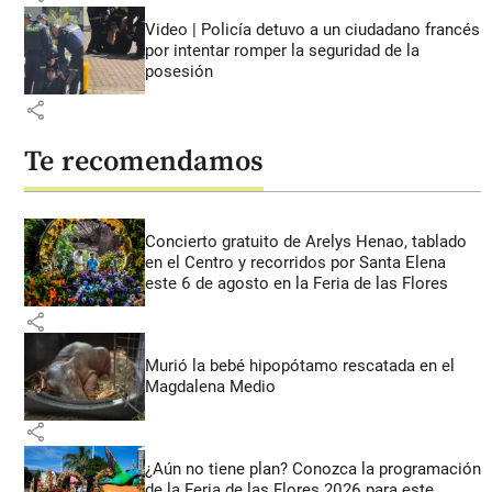
Video | Policía detuvo a un ciudadano francés
por intentar romper la seguridad de la
posesión
share
Te recomendamos
Concierto gratuito de Arelys Henao, tablado
en el Centro y recorridos por Santa Elena
este 6 de agosto en la Feria de las Flores
share
Murió la bebé hipopótamo rescatada en el
Magdalena Medio
share
¿Aún no tiene plan? Conozca la programación
de la Feria de las Flores 2026 para este