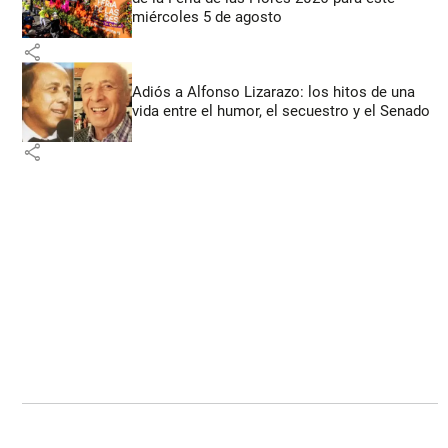
miércoles 5 de agosto
share
Adiós a Alfonso Lizarazo: los hitos de una
vida entre el humor, el secuestro y el Senado
share