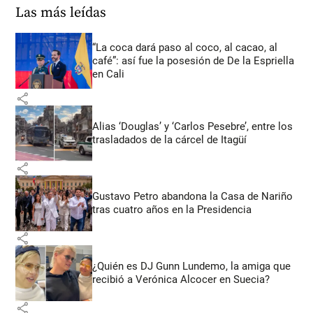
Las más leídas
“La coca dará paso al coco, al cacao, al
café”: así fue la posesión de De la Espriella
en Cali
share
Alias ‘Douglas’ y ‘Carlos Pesebre’, entre los
trasladados de la cárcel de Itagüí
share
Gustavo Petro abandona la Casa de Nariño
tras cuatro años en la Presidencia
share
¿Quién es DJ Gunn Lundemo, la amiga que
recibió a Verónica Alcocer en Suecia?
share