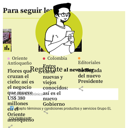
Para seguir leyendo
Oriente
Colombia
Editoriales
Antioqueño
Entre
Regístrate
al newsletter
La llegada
Flores que
caras
del nuevo
cruzan el
nuevas y
Presidente
cielo: así es
viejos
el negocio
conocidos:
share
que mueve
así es el
US$ 380
nuevo
millones
Gobierno
en el
Acepto
términos y condiciones productos y servicios
Grupo EL
share
Oriente
COLOMBIANO*
antioqueño
share