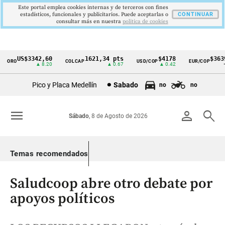
Este portal emplea cookies internas y de terceros con fines
estadísticos, funcionales y publicitarios. Puede aceptarlas o
CONTINUAR
consultar más en nuestra
politica de cookies
US$3342,60
1621,34 pts
$4178
$3639
ORO
COLCAP
USD/COP
EUR/COP
Cintillo
▲ 8.20
▲ 0.67
▲ 0.42
—
de
Pico y Placa Medellín
Sabado
no
no
indicadores
económicos
menu
person
search
Sábado
, 8 de Agosto de 2026
Colombia
Temas recomendados
Saludcoop abre otro debate por
apoyos políticos