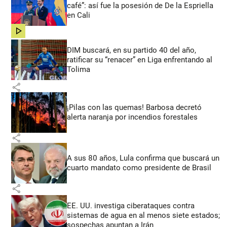
café”: así fue la posesión de De la Espriella
en Cali
share
DIM buscará, en su partido 40 del año,
ratificar su “renacer” en Liga enfrentando al
Tolima
share
¡Pilas con las quemas! Barbosa decretó
alerta naranja por incendios forestales
share
A sus 80 años, Lula confirma que buscará un
cuarto mandato como presidente de Brasil
share
EE. UU. investiga ciberataques contra
sistemas de agua en al menos siete estados;
sospechas apuntan a Irán