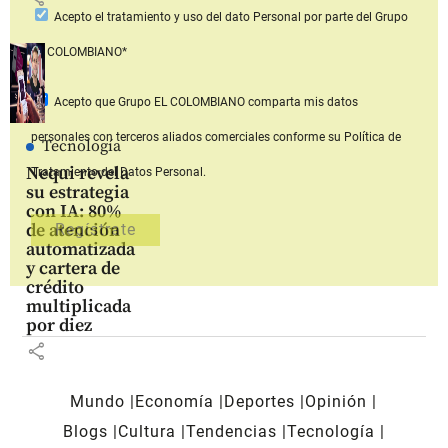
Acepto
el tratamiento y uso del dato Personal
por parte del Grupo
EL COLOMBIANO*
Acepto que Grupo EL COLOMBIANO
comparta mis datos
personales con terceros aliados comerciales
conforme su Política de
Tecnología
Nequi revela
Tratamiento del Datos Personal.
su estrategia
con IA: 80%
de atención
automatizada
y cartera de
crédito
multiplicada
por diez
share
Mundo
Economía
Deportes
Opinión
Blogs
Cultura
Tendencias
Tecnología