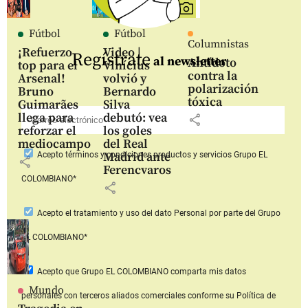
Fútbol
Fútbol
Columnistas
¡Refuerzo
Video |
Regístrate
al newsletter
Antídoto
top para el
Vinícius
contra la
Arsenal!
volvió y
polarización
Bruno
Bernardo
tóxica
Guimarães
Silva
llega para
debutó: vea
share
reforzar el
los goles
mediocampo
del Real
Madrid ante
Acepto
términos y condiciones productos y servicios
Grupo EL
share
Ferencvaros
COLOMBIANO*
share
Acepto
el tratamiento y uso del dato Personal
por parte del Grupo
EL COLOMBIANO*
Acepto que Grupo EL COLOMBIANO
comparta mis datos
Mundo
personales con terceros aliados comerciales
conforme su Política de