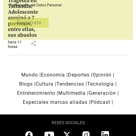
Tragedia en
Tailandia:
Tratamiento del Datos Personal.
Adolescente
asesinó a 7
personas,
entre ellas,
sus abuelos
hace 11
share
horas
Mundo
Economía
Deportes
Opinión
Blogs
Cultura
Tendencias
Tecnología
Entretenimiento
Multimedia
Generación
Especiales marcas aliadas
Pódcast
REDES SOCIALES