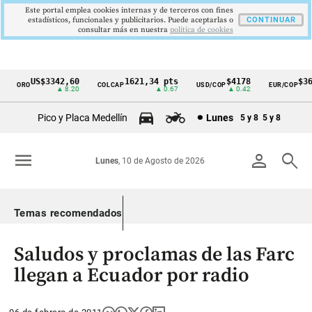
Este portal emplea cookies internas y de terceros con fines
estadísticos, funcionales y publicitarios. Puede aceptarlas o
CONTINUAR
consultar más en nuestra
politica de cookies
US$3342,60
1621,34 pts
$4178
$364
ORO
COLCAP
USD/COP
EUR/COP
Cintillo
▲ 8.20
▲ 0.67
▲ 0.42
de
Pico y Placa Medellín
Lunes
5 y 8
5 y 8
indicadores
económicos
menu
person
search
Lunes
, 10 de Agosto de 2026
Colombia
Temas recomendados
Saludos y proclamas de las Farc
llegan a Ecuador por radio