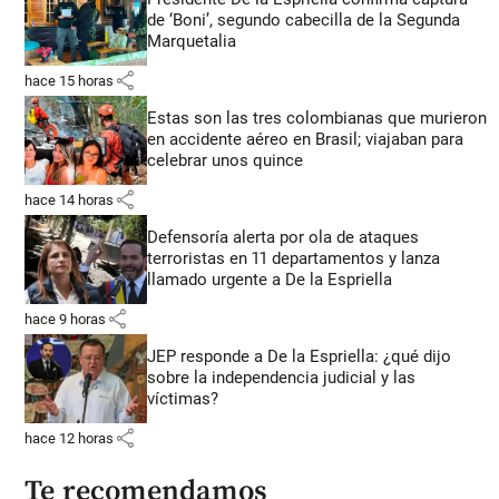
de ‘Boni’, segundo cabecilla de la Segunda
Marquetalia
share
hace 15 horas
Estas son las tres colombianas que murieron
en accidente aéreo en Brasil; viajaban para
celebrar unos quince
share
hace 14 horas
Defensoría alerta por ola de ataques
terroristas en 11 departamentos y lanza
llamado urgente a De la Espriella
share
hace 9 horas
JEP responde a De la Espriella: ¿qué dijo
sobre la independencia judicial y las
víctimas?
share
hace 12 horas
Te recomendamos