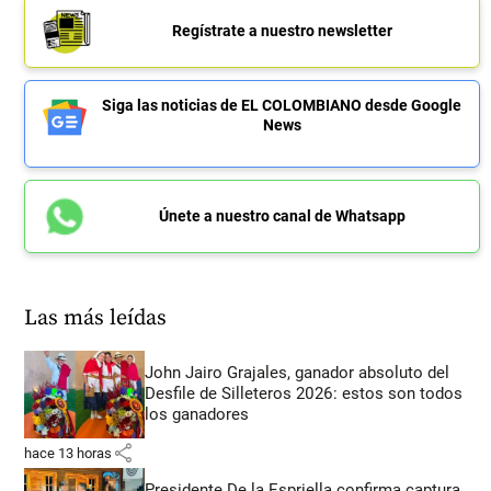
Regístrate a nuestro newsletter
Siga las noticias de EL COLOMBIANO desde Google
News
Únete a nuestro canal de Whatsapp
Las más leídas
John Jairo Grajales, ganador absoluto del
Desfile de Silleteros 2026: estos son todos
los ganadores
share
hace 13 horas
Presidente De la Espriella confirma captura