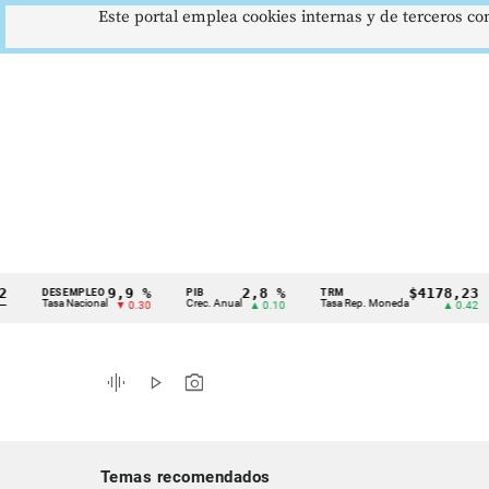
Este portal emplea cookies internas y de terceros con
9,9 %
2,8 %
$4178,23
DESEMPLEO
PIB
TRM
IPC
Cintillo
Tasa Nacional
Crec. Anual
Tasa Rep. Moneda
Infl
▼ 0.30
▲ 0.10
▲ 0.42
de
indicadores
graphic_eq
play_arrow
photo_camera
económicos
Colombia
Temas recomendados