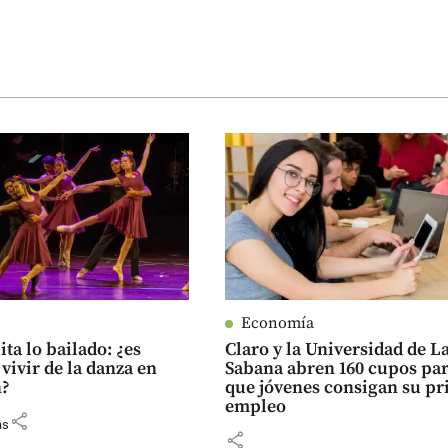
Economía
ita lo bailado: ¿es
Claro y la Universidad de L
 vivir de la danza en
Sabana abren 160 cupos pa
n?
que jóvenes consigan su p
empleo
share
as
share