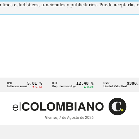
 fines estadísticos, funcionales y publicitarios. Puede aceptarlas
5,81 %
12,48 %
$386,1273
DTF
UVR
ación anual
Dep. Término Fijo
Unidad Valor Real
▼ 0.12
▲ 0.05
▲ 0.03
Viernes
, 7 de Agosto de 2026