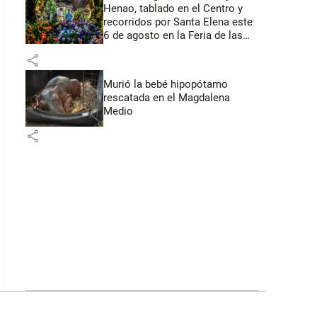
Henao, tablado en el Centro y
recorridos por Santa Elena este
6 de agosto en la Feria de las
Flores
share
Murió la bebé hipopótamo
rescatada en el Magdalena
Medio
share