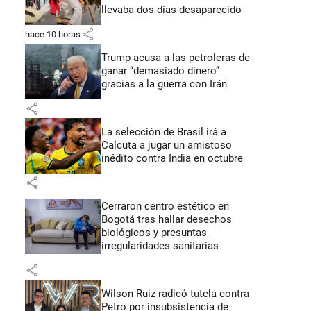
llevaba dos días desaparecido
share
hace 10 horas
Trump acusa a las petroleras de
ganar “demasiado dinero”
gracias a la guerra con Irán
share
La selección de Brasil irá a
Calcuta a jugar un amistoso
inédito contra India en octubre
share
Cerraron centro estético en
Bogotá tras hallar desechos
biológicos y presuntas
irregularidades sanitarias
share
Wilson Ruiz radicó tutela contra
Petro por insubsistencia de