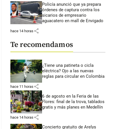
Policía anunció que ya prepara
órdenes de captura contra los
sicarios de empresario
aguacatero en mall de Envigado
share
hace 14 horas
Te recomendamos
¿Tiene una patineta o cicla
eléctrica? Ojo a las nuevas
reglas para circular en Colombia
share
hace 11 horas
6 de agosto en la Feria de las
Flores: final de la trova, tablados
gratis y más planes en Medellín
share
hace 14 horas
Concierto gratuito de Arelys