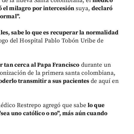
 de la nueva Santa colombiana, el
médico
 el milagro por intercesión
suya,
declaró
normal".
es, sabe lo que es recuperar la normalidad
ogo del Hospital Pablo Tobón Uribe de
er tan cerca al Papa Francisco
durante un
onización de la primera santa colombiana,
poderlo transmitir a sus pacientes
de aquí en
l médico Restrepo agregó que sabe
lo que
 "sea uno católico o no", más aún cuando