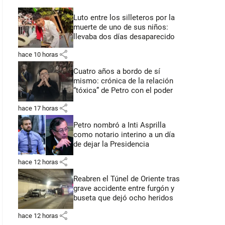
Luto entre los silleteros por la
muerte de uno de sus niños:
llevaba dos días desaparecido
share
hace 10 horas
Cuatro años a bordo de sí
mismo: crónica de la relación
“tóxica” de Petro con el poder
share
hace 17 horas
Petro nombró a Inti Asprilla
como notario interino a un día
de dejar la Presidencia
share
hace 12 horas
Reabren el Túnel de Oriente tras
grave accidente entre furgón y
buseta que dejó ocho heridos
share
hace 12 horas