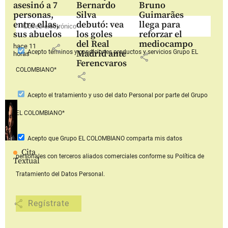
asesinó a 7
Bernardo
Bruno
personas,
Silva
Guimarães
entre ellas,
debutó: vea
llega para
sus abuelos
los goles
reforzar el
del Real
mediocampo
hace 11
share
Madrid ante
Acepto
términos y condiciones productos y servicios
Grupo EL
horas
share
Ferencvaros
COLOMBIANO*
share
Acepto
el tratamiento y uso del dato Personal
por parte del Grupo
EL COLOMBIANO*
Acepto que Grupo EL COLOMBIANO
comparta mis datos
Cita
personales con terceros aliados comerciales
conforme su Política de
Textual
Tratamiento del Datos Personal.
share