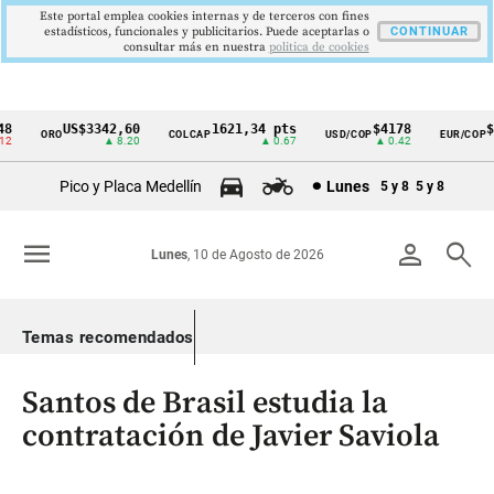
Este portal emplea cookies internas y de terceros con fines
estadísticos, funcionales y publicitarios. Puede aceptarlas o
CONTINUAR
consultar más en nuestra
politica de cookies
US$3342,60
1621,34 pts
$4178
$3
ORO
COLCAP
USD/COP
EUR/COP
Cintillo
▲ 8.20
▲ 0.67
▲ 0.42
de
Pico y Placa Medellín
Lunes
5 y 8
5 y 8
indicadores
económicos
menu
person
search
Lunes
, 10 de Agosto de 2026
Colombia
Temas recomendados
Santos de Brasil estudia la
contratación de Javier Saviola