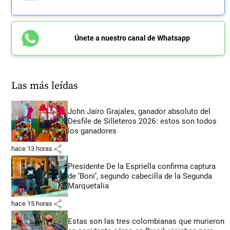
Únete a nuestro canal de Whatsapp
Las más leídas
John Jairo Grajales, ganador absoluto del
Desfile de Silleteros 2026: estos son todos
los ganadores
share
hace 13 horas
Presidente De la Espriella confirma captura
de ‘Boni’, segundo cabecilla de la Segunda
Marquetalia
share
hace 15 horas
Estas son las tres colombianas que murieron