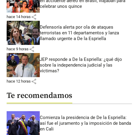
en accidente aéreo en Brasil; viajaban para
celebrar unos quince
share
hace 14 horas
Defensoría alerta por ola de ataques
terroristas en 11 departamentos y lanza
llamado urgente a De la Espriella
share
hace 9 horas
JEP responde a De la Espriella: ¿qué dijo
sobre la independencia judicial y las
víctimas?
share
hace 12 horas
Te recomendamos
Comienza la presidencia de De la Espriella:
así fue el juramento y la imposición de banda
en Cali