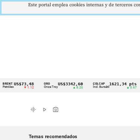
Este portal emplea cookies internas y de terceros con
US$73,48
US$3342,60
1621,34 pts
T
ORO
COLCAP
US
Cintillo
eo
Onza Troy
Índ. Bursátil
Dól
▼ 1.12
▲ 8.20
▲ 0.67
de
indicadores
graphic_eq
play_arrow
photo_camera
económicos
Colombia
Temas recomendados