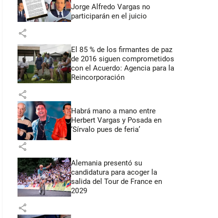
Jorge Alfredo Vargas no
participarán en el juicio
share
El 85 % de los firmantes de paz
de 2016 siguen comprometidos
con el Acuerdo: Agencia para la
Reincorporación
share
Habrá mano a mano entre
Herbert Vargas y Posada en
‘Sírvalo pues de feria’
share
Alemania presentó su
candidatura para acoger la
salida del Tour de France en
2029
share