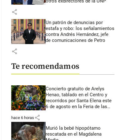
otros exdirectores de la UNP
share
Un patrón de denuncias por
estafa y robo: los señalamientos
contra Andrés Hernández, jefe
de comunicaciones de Petro
share
Te recomendamos
Concierto gratuito de Arelys
Henao, tablado en el Centro y
recorridos por Santa Elena este
6 de agosto en la Feria de las
Flores
share
hace 6 horas
Murió la bebé hipopótamo
rescatada en el Magdalena