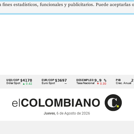
 fines estadísticos, funcionales y publicitarios. Puede aceptarlas
$4178
$3697
9,9 %
2,8 %
D/COP
EUR/COP
DESEMPLEO
PIB
ar Spot
Euro Spot
Tasa Nacional
Crec. Anual
▲ 0.42
—
▼ 0.30
▲ 0.10
Jueves
, 6 de Agosto de 2026