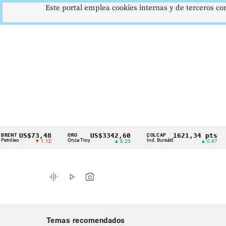
Este portal emplea cookies internas y de terceros con
US$73,48
US$3342,60
1621,34 pts
T
ORO
COLCAP
US
Cintillo
o
Onza Troy
Índ. Bursátil
Dóla
▼ 1.12
▲ 8.20
▲ 0.67
de
indicadores
graphic_eq
play_arrow
photo_camera
económicos
Colombia
Temas recomendados