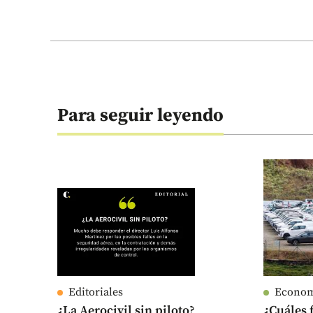
Para seguir leyendo
Editoriales
Econo
¿La Aerocivil sin piloto?
¿Cuáles 