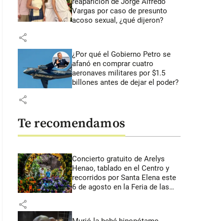
reaparición de Jorge Alfredo
Vargas por caso de presunto
acoso sexual, ¿qué dijeron?
share
¿Por qué el Gobierno Petro se
afanó en comprar cuatro
aeronaves militares por $1.5
billones antes de dejar el poder?
share
Te recomendamos
Concierto gratuito de Arelys
Henao, tablado en el Centro y
recorridos por Santa Elena este
6 de agosto en la Feria de las
Flores
share