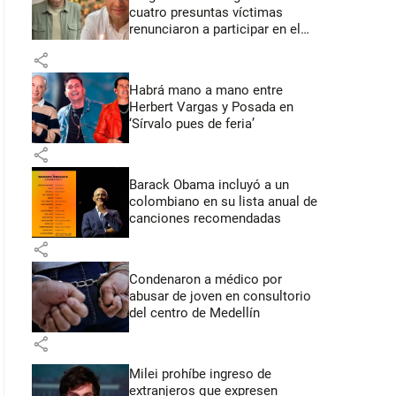
cuatro presuntas víctimas
renunciaron a participar en el
juicio
share
Habrá mano a mano entre
Herbert Vargas y Posada en
‘Sírvalo pues de feria’
share
Barack Obama incluyó a un
colombiano en su lista anual de
canciones recomendadas
share
Condenaron a médico por
abusar de joven en consultorio
del centro de Medellín
share
Milei prohíbe ingreso de
extranjeros que expresen