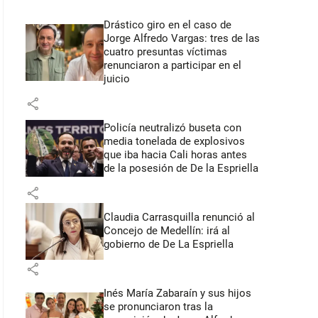
Drástico giro en el caso de
Jorge Alfredo Vargas: tres de las
cuatro presuntas víctimas
renunciaron a participar en el
juicio
share
Policía neutralizó buseta con
media tonelada de explosivos
que iba hacia Cali horas antes
de la posesión de De la Espriella
share
Claudia Carrasquilla renunció al
Concejo de Medellín: irá al
gobierno de De La Espriella
share
Inés María Zabaraín y sus hijos
se pronunciaron tras la