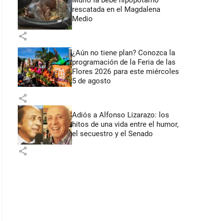
Murió la bebé hipopótamo
rescatada en el Magdalena
Medio
share
¿Aún no tiene plan? Conozca la
programación de la Feria de las
Flores 2026 para este miércoles
5 de agosto
share
Adiós a Alfonso Lizarazo: los
hitos de una vida entre el humor,
el secuestro y el Senado
share