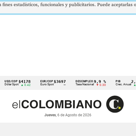
 fines estadísticos, funcionales y publicitarios. Puede aceptarlas
$4178
$3697
9,9 %
2,8 %
D/COP
EUR/COP
DESEMPLEO
PIB
r Spot
Euro Spot
Tasa Nacional
Crec. Anual
▲ 0.42
—
▼ 0.30
▲ 0.10
Jueves
, 6 de Agosto de 2026