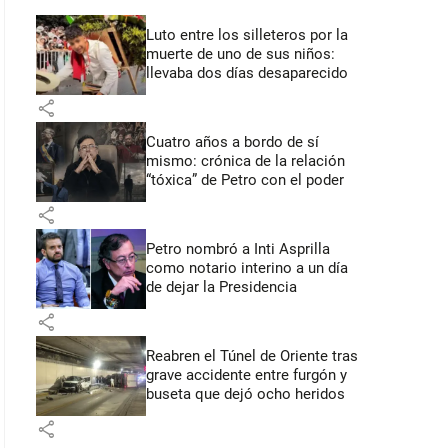
Luto entre los silleteros por la
muerte de uno de sus niños:
llevaba dos días desaparecido
share
Cuatro años a bordo de sí
mismo: crónica de la relación
“tóxica” de Petro con el poder
share
Petro nombró a Inti Asprilla
como notario interino a un día
de dejar la Presidencia
share
Reabren el Túnel de Oriente tras
grave accidente entre furgón y
buseta que dejó ocho heridos
share