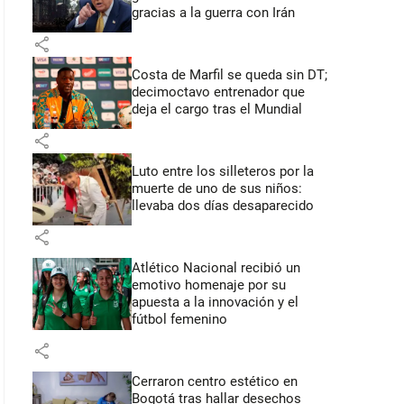
gracias a la guerra con Irán
share
Costa de Marfil se queda sin DT;
decimoctavo entrenador que
deja el cargo tras el Mundial
share
Luto entre los silleteros por la
muerte de uno de sus niños:
llevaba dos días desaparecido
share
Atlético Nacional recibió un
emotivo homenaje por su
apuesta a la innovación y el
fútbol femenino
share
Cerraron centro estético en
Bogotá tras hallar desechos