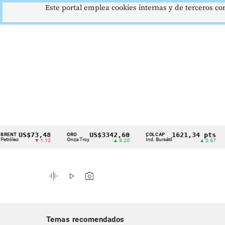
Este portal emplea cookies internas y de terceros con
US$73,48
US$3342,60
1621,34 pts
ORO
COLCAP
USD/
Cintillo
Onza Troy
Índ. Bursátil
Dólar
▼ 1.12
▲ 8.20
▲ 0.67
de
indicadores
graphic_eq
play_arrow
photo_camera
económicos
Colombia
Temas recomendados