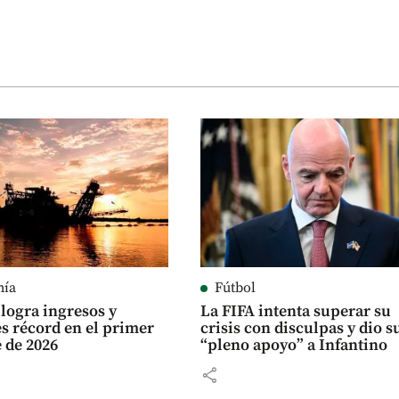
mía
Fútbol
logra ingresos y
La FIFA intenta superar su
es récord en el primer
crisis con disculpas y dio s
 de 2026
“pleno apoyo” a Infantino
share