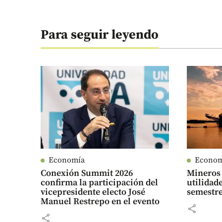
Para seguir leyendo
Economía
Econo
Conexión Summit 2026
Mineros 
confirma la participación del
utilidad
vicepresidente electo José
semestre
Manuel Restrepo en el evento
share
share