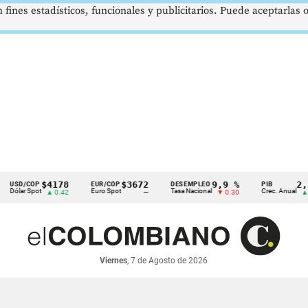
 fines estadísticos, funcionales y publicitarios. Puede aceptarlas
$4178
$3672
9,9 %
2,8 %
COP
EUR/COP
DESEMPLEO
PIB
 Spot
Euro Spot
Tasa Nacional
Crec. Anual
▲ 0.42
—
▼ 0.30
▲ 0.10
Viernes
, 7 de Agosto de 2026