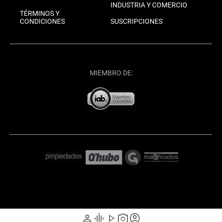
INDUSTRIA Y COMERCIO
TÉRMINOS Y
CONDICIONES
SUSCRIPCIONES
MIEMBRO DE:
person
graphic_eq
play_arrow
photo_camera
account_circle