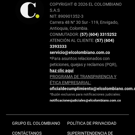
COPYRIGHT © 2026 EL COLOMBIANO
S.A.S
NIT: 890901352-3
Carrera 48 N° 30 Sur - 119, Envigado,
Antioquia, Colombia.
CONMUTADOR:
(57) (604) 3315252
ATENCIÓN AL CLIENTE:
(57) (604)
3393333
servicio@elcolombiano.com.co
*Para asuntos relacionados con
peticiones, quejas y reclamos (PQR),
haz clic aquí
PROGRAMA DE TRANSPARENCIA Y
ÉTICA EMPRESARIAL:
oficialdecumplimiento@elcolombiano.com.
*Buzón exclusivo para notificaciones judiciales:
notificacionesjudiciales@elcolombiano.com.co
GRUPO EL COLOMBIANO
POLÍTICA DE PRIVACIDAD
CONTÁCTANOS
SUPERINTENDENCIA DE