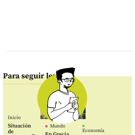
Para seguir leyendo
Inicio
Situación
Mundo
Economía
de
En Grecia