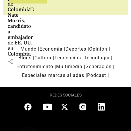
de
Colombia”:
Nate
Morris,
candidato
a
embajador
de EE. UU.
en
Mundo
Economía
Deportes
Opinión
Colombia
Blogs
Cultura
Tendencias
Tecnología
share
Entretenimiento
Multimedia
Generación
Especiales marcas aliadas
Pódcast
REDES SOCIALES