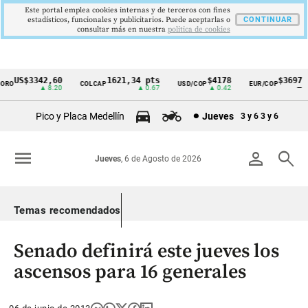
Este portal emplea cookies internas y de terceros con fines
estadísticos, funcionales y publicitarios. Puede aceptarlas o
CONTINUAR
consultar más en nuestra
politica de cookies
US$3342,60
1621,34 pts
$4178
$3697
RO
COLCAP
USD/COP
EUR/COP
Cintillo
▲ 8.20
▲ 0.67
▲ 0.42
—
de
Pico y Placa Medellín
Jueves
3 y 6
3 y 6
indicadores
económicos
menu
person
search
Jueves
, 6 de Agosto de 2026
Colombia
Temas recomendados
Senado definirá este jueves los
ascensos para 16 generales