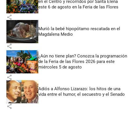
en el Centro y recorridos por Santa Elena
este 6 de agosto en la Feria de las Flores
share
Murió la bebé hipopótamo rescatada en el
Magdalena Medio
share
¿Aún no tiene plan? Conozca la programación
de la Feria de las Flores 2026 para este
miércoles 5 de agosto
share
Adiós a Alfonso Lizarazo: los hitos de una
vida entre el humor, el secuestro y el Senado
share