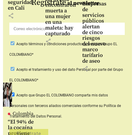
Regístrate
seguridad
al newsletter
Empresas
encontraron
en Cali
de
muerta a
servicios
share
una mujer
públicos
en una
alertan
maleta: hay
de cinco
capturado
riesgos
share
del nuevo
Acepto
términos y condiciones productos y servicios
Grupo EL
marco
tarifario
COLOMBIANO*
de aseo
share
Acepto
el tratamiento y uso del dato Personal
por parte del Grupo
EL COLOMBIANO*
Acepto que Grupo EL COLOMBIANO
comparta mis datos
personales con terceros aliados comerciales
conforme su Política de
Colombia
Tratamiento del Datos Personal.
“El 94% de
la cocaína
proviene