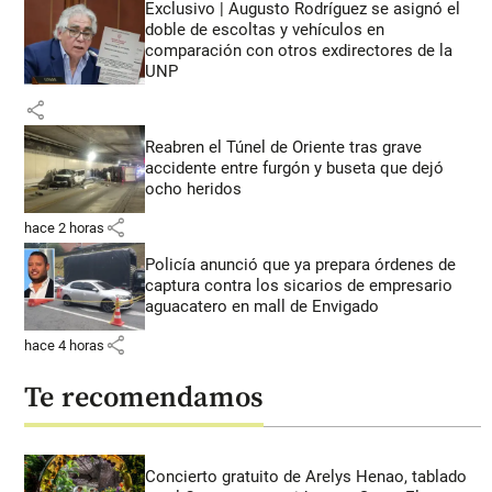
Exclusivo | Augusto Rodríguez se asignó el
doble de escoltas y vehículos en
comparación con otros exdirectores de la
UNP
share
Reabren el Túnel de Oriente tras grave
accidente entre furgón y buseta que dejó
ocho heridos
share
hace 2 horas
Policía anunció que ya prepara órdenes de
captura contra los sicarios de empresario
aguacatero en mall de Envigado
share
hace 4 horas
Te recomendamos
Concierto gratuito de Arelys Henao, tablado