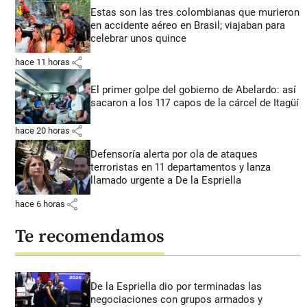
Estas son las tres colombianas que murieron
en accidente aéreo en Brasil; viajaban para
celebrar unos quince
share
hace 11 horas
El primer golpe del gobierno de Abelardo: así
sacaron a los 117 capos de la cárcel de Itagüí
share
hace 20 horas
Defensoría alerta por ola de ataques
terroristas en 11 departamentos y lanza
llamado urgente a De la Espriella
share
hace 6 horas
Te recomendamos
De la Espriella dio por terminadas las
negociaciones con grupos armados y