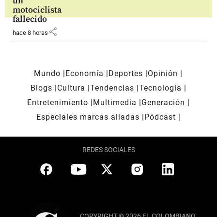
un
motociclista
fallecido
share
hace 8 horas
Mundo
Economía
Deportes
Opinión
Blogs
Cultura
Tendencias
Tecnología
Entretenimiento
Multimedia
Generación
Especiales marcas aliadas
Pódcast
REDES SOCIALES
COPYRIGHT © 2026 EL COLOMBIANO