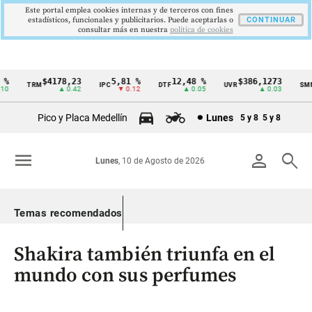
Este portal emplea cookies internas y de terceros con fines
estadísticos, funcionales y publicitarios. Puede aceptarlas o
CONTINUAR
consultar más en nuestra
politica de cookies
$4178,23
5,81 %
12,48 %
$386,1273
TRM
IPC
DTF
UVR
SMML
Cintillo
▲ 0.42
▼ 0.12
▲ 0.05
▲ 0.03
de
Pico y Placa Medellín
Lunes
5 y 8
5 y 8
indicadores
económicos
menu
person
search
Lunes
, 10 de Agosto de 2026
Colombia
Temas recomendados
Shakira también triunfa en el
mundo con sus perfumes