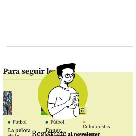
Para seguir leyendo
Fútbol
Fútbol
Columnistas
La pelota
Enner
Regístrate
al newsletter
Sobre