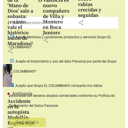
de la
Valencia es
rabias
‘Mano de
nuevo
crecidas y
Dios’ sale a
compañero
seguidas
subasta:
de Villa y
¿cuánto
Montero
share
vale el
en Boca
histórico
Juniors
balón de
Acepto
términos y condiciones productos y servicios
Grupo EL
share
Maradona?
COLOMBIANO*
share
Acepto
el tratamiento y uso del dato Personal
por parte del Grupo
EL COLOMBIANO*
Acepto que Grupo EL COLOMBIANO
comparta mis datos
Antioquia
personales con terceros aliados comerciales
conforme su Política de
Accidente
en la
Tratamiento del Datos Personal.
autopista
Medellín-
Bogotá dejó