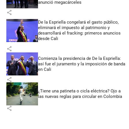
anunció megacárceles
share
De la Espriella congelará el gasto público,
eliminará el impuesto al patrimonio y
desarrollará el fracking: primeros anuncios
desde Cali
share
Comienza la presidencia de De la Espriella:
así fue el juramento y la imposición de banda
en Cali
share
¿Tiene una patineta o cicla eléctrica? Ojo a
las nuevas reglas para circular en Colombia
share