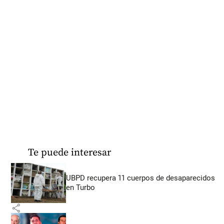
Te puede interesar
UBPD recupera 11 cuerpos de desaparecidos
en Turbo
share