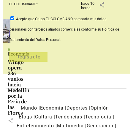
hace 10
share
EL COLOMBIANO*
horas
Acepto que Grupo EL COLOMBIANO
comparta mis datos
personales con terceros aliados comerciales
conforme su Política de
Tratamiento del Datos Personal.
Economía
Wingo
opera
236
vuelos
hacia
Medellín
por la
Feria de
las
Mundo
Economía
Deportes
Opinión
Flores
Blogs
Cultura
Tendencias
Tecnología
share
Entretenimiento
Multimedia
Generación