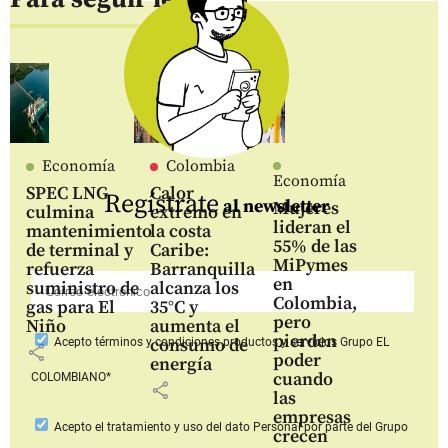
Economía
Colombia
Economía
SPEC LNG
Calor
Regístrate
al newsletter
Mujeres
culmina
extremo en
lideran el
mantenimiento
la costa
55% de las
de terminal y
Caribe:
MiPymes
refuerza
Barranquilla
en
suministro de
alcanza los
Colombia,
gas para El
35°C y
pero
Niño
aumenta el
pierden
consumo de
Acepto
términos y condiciones productos y servicios
Grupo EL
share
poder
energía
cuando
COLOMBIANO*
share
las
empresas
Acepto
el tratamiento y uso del dato Personal
por parte del Grupo
crecen