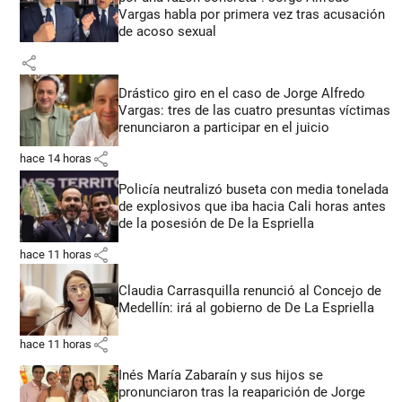
Vargas habla por primera vez tras acusación
de acoso sexual
share
Drástico giro en el caso de Jorge Alfredo
Vargas: tres de las cuatro presuntas víctimas
renunciaron a participar en el juicio
share
hace 14 horas
Policía neutralizó buseta con media tonelada
de explosivos que iba hacia Cali horas antes
de la posesión de De la Espriella
share
hace 11 horas
Claudia Carrasquilla renunció al Concejo de
Medellín: irá al gobierno de De La Espriella
share
hace 11 horas
Inés María Zabaraín y sus hijos se
pronunciaron tras la reaparición de Jorge