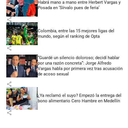
Habrá mano a mano entre Herbert Vargas y
Posada en ‘Sírvalo pues de feria’
share
Colombia, entre las 15 mejores ligas del
mundo, según el ranking de Opta
share
“Guardé un silencio doloroso; decidí hablar
por una razón concreta”: Jorge Alfredo
Vargas habla por primera vez tras acusación
de acoso sexual
share
¿Ya reclamó el suyo? Empezó la entrega del
bono alimentario Cero Hambre en Medellín
share