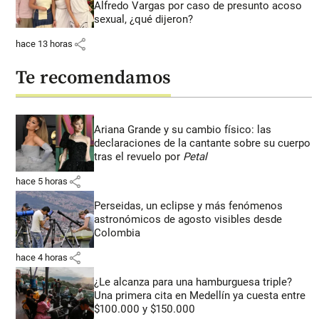
Alfredo Vargas por caso de presunto acoso
sexual, ¿qué dijeron?
share
hace 13 horas
Te recomendamos
Ariana Grande y su cambio físico: las
declaraciones de la cantante sobre su cuerpo
tras el revuelo por
Petal
share
hace 5 horas
Perseidas, un eclipse y más fenómenos
astronómicos de agosto visibles desde
Colombia
share
hace 4 horas
¿Le alcanza para una hamburguesa triple?
Una primera cita en Medellín ya cuesta entre
$100.000 y $150.000