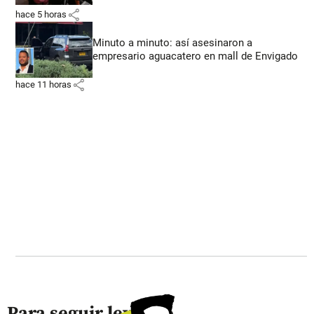
share
hace 5 horas
Minuto a minuto: así asesinaron a
empresario aguacatero en mall de Envigado
share
hace 11 horas
Para seguir leyendo