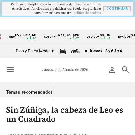
Este portal emplea cookies internas y de terceros con fines
estadísticos, funcionales y publicitarios. Puede aceptarlas o
CONTINUAR
consultar más en nuestra
politica de cookies
US$3342,60
1621,34 pts
$4178
$369
ORO
COLCAP
USD/COP
EUR/COP
Cintillo
▲ 8.20
▲ 0.67
▲ 0.42
de
Pico y Placa Medellín
Jueves
3 y 6
3 y 6
indicadores
económicos
menu
person
search
Jueves
, 6 de Agosto de 2026
Colombia
Temas recomendados
Sin Zúñiga, la cabeza de Leo es
un Cuadrado