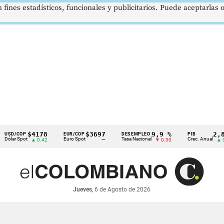
 fines estadísticos, funcionales y publicitarios. Puede aceptarlas
$4178
$3697
9,9 %
2,8 %
OP
EUR/COP
DESEMPLEO
PIB
pot
Euro Spot
Tasa Nacional
Crec. Anual
▲ 0.42
—
▼ 0.30
▲ 0.10
Jueves
, 6 de Agosto de 2026