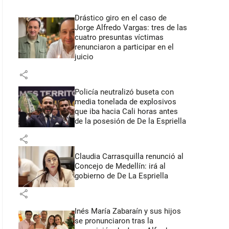
Drástico giro en el caso de
Jorge Alfredo Vargas: tres de las
cuatro presuntas víctimas
renunciaron a participar en el
juicio
share
Policía neutralizó buseta con
media tonelada de explosivos
que iba hacia Cali horas antes
de la posesión de De la Espriella
share
Claudia Carrasquilla renunció al
Concejo de Medellín: irá al
gobierno de De La Espriella
share
Inés María Zabaraín y sus hijos
se pronunciaron tras la