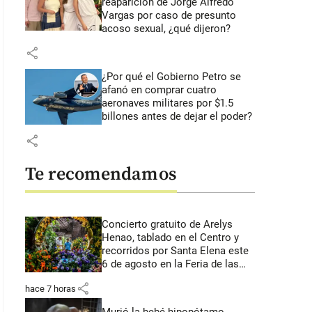
reaparición de Jorge Alfredo
Vargas por caso de presunto
acoso sexual, ¿qué dijeron?
share
¿Por qué el Gobierno Petro se
afanó en comprar cuatro
aeronaves militares por $1.5
billones antes de dejar el poder?
share
Te recomendamos
Concierto gratuito de Arelys
Henao, tablado en el Centro y
recorridos por Santa Elena este
6 de agosto en la Feria de las
Flores
share
hace 7 horas