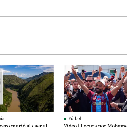
uia
Fútbol
rero murió al caer al
Video | Locura por Moham