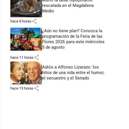
Murió la bebé hipopótamo
rescatada en el Magdalena
Medio
share
hace 8 horas
¿Aún no tiene plan? Conozca la
programación de la Feria de las
Flores 2026 para este miércoles
5 de agosto
share
hace 11 horas
Adiós a Alfonso Lizarazo: los
hitos de una vida entre el humor,
el secuestro y el Senado
share
hace 13 horas