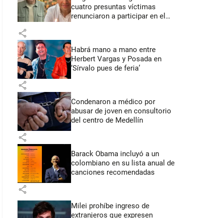
cuatro presuntas víctimas
renunciaron a participar en el
juicio
share
Habrá mano a mano entre
Herbert Vargas y Posada en
‘Sírvalo pues de feria’
share
Condenaron a médico por
abusar de joven en consultorio
del centro de Medellín
share
Barack Obama incluyó a un
colombiano en su lista anual de
canciones recomendadas
share
Milei prohíbe ingreso de
extranjeros que expresen