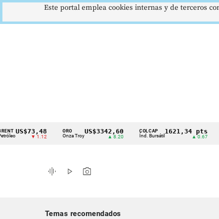
Este portal emplea cookies internas y de terceros con
S$73,48
US$3342,60
1621,34 pts
ORO
COLCAP
USD/C
Cintillo
Onza Troy
Índ. Bursátil
Dólar S
▼ 1.12
▲ 8.20
▲ 0.67
de
indicadores
graphic_eq
play_arrow
photo_camera
económicos
Colombia
Temas recomendados