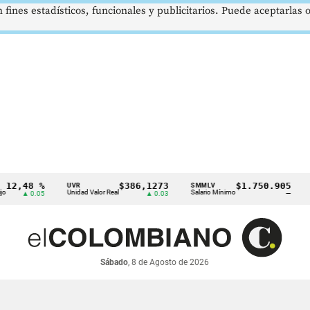
 fines estadísticos, funcionales y publicitarios. Puede aceptarlas
,48 %
$386,1273
$1.750.905
UVR
SMMLV
BREN
Unidad Valor Real
Salario Mínimo
Petról
▲ 0.05
▲ 0.03
—
Sábado
, 8 de Agosto de 2026