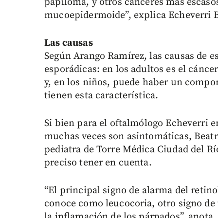
papiloma, y otros cánceres más escasos
mucoepidermoide”, explica Echeverri 
Las causas
Según Arango Ramírez, las causas de es
esporádicas: en los adultos es el cánce
y, en los niños, puede haber un compon
tienen esta característica.
Si bien para el oftalmólogo Echeverri en
muchas veces son asintomáticas, Beatr
pediatra de Torre Médica Ciudad del Rí
preciso tener en cuenta.
“El principal signo de alarma del retin
conoce como leucocoria, otro signo de t
la inflamación de los párpados”, anota.