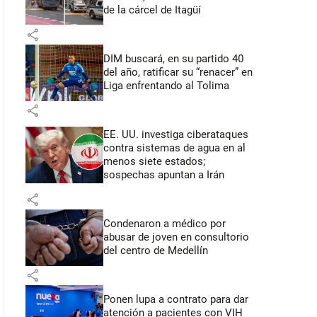
de la cárcel de Itagüí
share
DIM buscará, en su partido 40
del año, ratificar su “renacer” en
Liga enfrentando al Tolima
share
EE. UU. investiga ciberataques
contra sistemas de agua en al
menos siete estados;
sospechas apuntan a Irán
share
Condenaron a médico por
abusar de joven en consultorio
del centro de Medellín
share
Ponen lupa a contrato para dar
atención a pacientes con VIH