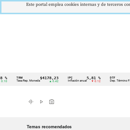
Este portal emplea cookies internas y de terceros con
$4178,23
5,81 %
12
TRM
IPC
DTF
Cintillo
Tasa Rep. Moneda
Inflación anual
Dep. Término Fijo
▲ 0.42
▼ 0.12
de
indicadores
graphic_eq
play_arrow
photo_camera
económicos
Colombia
Temas recomendados