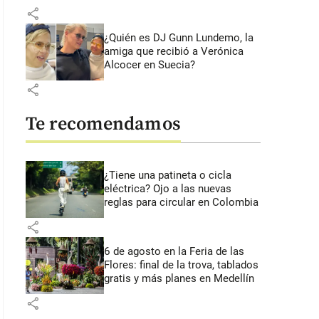
share
¿Quién es DJ Gunn Lundemo, la
amiga que recibió a Verónica
Alcocer en Suecia?
share
Te recomendamos
¿Tiene una patineta o cicla
eléctrica? Ojo a las nuevas
reglas para circular en Colombia
share
6 de agosto en la Feria de las
Flores: final de la trova, tablados
gratis y más planes en Medellín
share