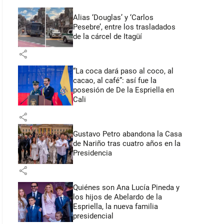
Alias ‘Douglas’ y ‘Carlos
Pesebre’, entre los trasladados
de la cárcel de Itagüí
share
“La coca dará paso al coco, al
cacao, al café”: así fue la
posesión de De la Espriella en
Cali
share
Gustavo Petro abandona la Casa
de Nariño tras cuatro años en la
Presidencia
share
Quiénes son Ana Lucía Pineda y
los hijos de Abelardo de la
Espriella, la nueva familia
presidencial