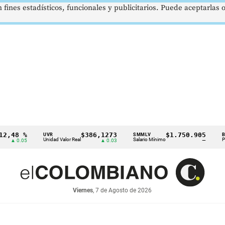
 fines estadísticos, funcionales y publicitarios. Puede aceptarlas
 %
$386,1273
$1.750.905
U
UVR
SMMLV
BRENT
Unidad Valor Real
Salario Mínimo
Petróleo
.05
▲ 0.03
—
Viernes
, 7 de Agosto de 2026