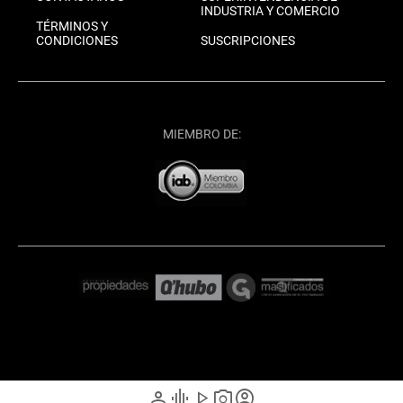
INDUSTRIA Y COMERCIO
TÉRMINOS Y
CONDICIONES
SUSCRIPCIONES
MIEMBRO DE:
person
graphic_eq
play_arrow
photo_camera
account_circle