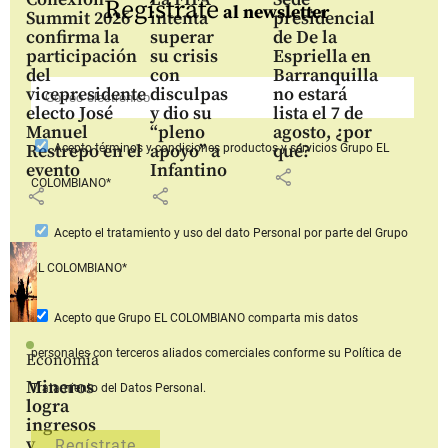
Regístrate
al newsletter
Summit 2026
intenta
presidencial
confirma la
superar
de De la
participación
su crisis
Espriella en
del
con
Barranquilla
vicepresidente
disculpas
no estará
electo José
y dio su
lista el 7 de
Manuel
“pleno
agosto, ¿por
Restrepo en el
apoyo” a
qué?
Acepto
términos y condiciones productos y servicios
Grupo EL
evento
Infantino
share
COLOMBIANO*
share
share
Acepto
el tratamiento y uso del dato Personal
por parte del Grupo
EL COLOMBIANO*
Acepto que Grupo EL COLOMBIANO
comparta mis datos
personales con terceros aliados comerciales
conforme su Política de
Economía
Mineros
Tratamiento del Datos Personal.
logra
ingresos
y