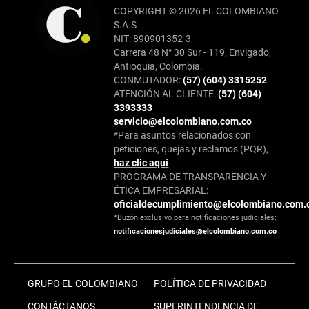
COPYRIGHT © 2026 EL COLOMBIANO
S.A.S
NIT: 890901352-3
Carrera 48 N° 30 Sur - 119, Envigado,
Antioquia, Colombia.
CONMUTADOR:
(57) (604) 3315252
ATENCIÓN AL CLIENTE:
(57) (604)
3393333
servicio@elcolombiano.com.co
*Para asuntos relacionados con
peticiones, quejas y reclamos (PQR),
haz clic aquí
PROGRAMA DE TRANSPARENCIA Y
ÉTICA EMPRESARIAL:
oficialdecumplimiento@elcolombiano.com.
*Buzón exclusivo para notificaciones judiciales:
notificacionesjudiciales@elcolombiano.com.co
GRUPO EL COLOMBIANO
POLÍTICA DE PRIVACIDAD
CONTÁCTANOS
SUPERINTENDENCIA DE