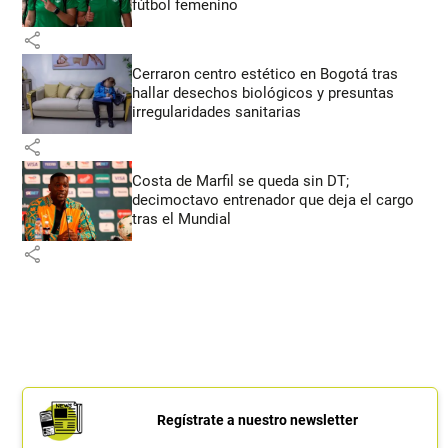
fútbol femenino
share
Cerraron centro estético en Bogotá tras
hallar desechos biológicos y presuntas
irregularidades sanitarias
share
Costa de Marfil se queda sin DT;
decimoctavo entrenador que deja el cargo
tras el Mundial
share
Regístrate a nuestro newsletter