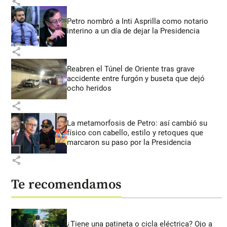
share
Petro nombró a Inti Asprilla como notario
interino a un día de dejar la Presidencia
share
Reabren el Túnel de Oriente tras grave
accidente entre furgón y buseta que dejó
ocho heridos
share
La metamorfosis de Petro: así cambió su
físico con cabello, estilo y retoques que
marcaron su paso por la Presidencia
share
Te recomendamos
¿Tiene una patineta o cicla eléctrica? Ojo a