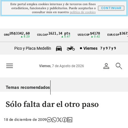
Este portal emplea cookies internas y de terceros con fines
estadísticos, funcionales y publicitarios. Puede aceptarlas o
CONTINUAR
consultar más en nuestra
politica de cookies
US$3342,60
1621,34 pts
$4178
$3672
ORO
COLCAP
USD/COP
EUR/COP
Cintillo
▲ 8.20
▲ 0.67
▲ 0.42
—
de
Pico y Placa Medellín
Viernes
7 y 9
7 y 9
indicadores
económicos
menu
person
search
Viernes
, 7 de Agosto de 2026
Colombia
Temas recomendados
Sólo falta dar el otro paso
18 de diciembre de 2009