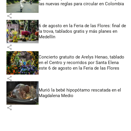
las nuevas reglas para circular en Colombia
share
6 de agosto en la Feria de las Flores: final de
la trova, tablados gratis y más planes en
Medellín
share
Concierto gratuito de Arelys Henao, tablado
en el Centro y recorridos por Santa Elena
este 6 de agosto en la Feria de las Flores
share
Murió la bebé hipopótamo rescatada en el
Magdalena Medio
share