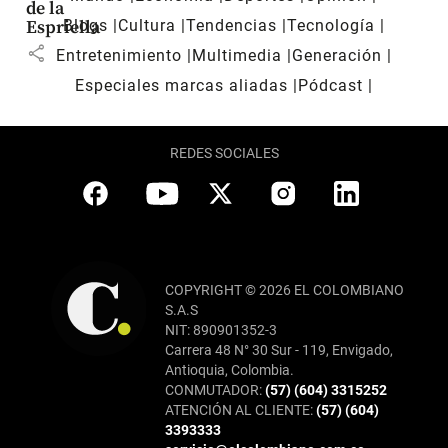
de la
Blogs
Cultura
Tendencias
Tecnología
Espriella
share
Entretenimiento
Multimedia
Generación
Especiales marcas aliadas
Pódcast
REDES SOCIALES
COPYRIGHT © 2026 EL COLOMBIANO
S.A.S
NIT: 890901352-3
Carrera 48 N° 30 Sur - 119, Envigado,
Antioquia, Colombia.
CONMUTADOR:
(57) (604) 3315252
ATENCIÓN AL CLIENTE:
(57) (604)
3393333