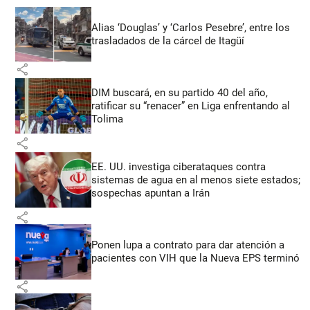
Alias ‘Douglas’ y ‘Carlos Pesebre’, entre los
trasladados de la cárcel de Itagüí
share
DIM buscará, en su partido 40 del año,
ratificar su “renacer” en Liga enfrentando al
Tolima
share
EE. UU. investiga ciberataques contra
sistemas de agua en al menos siete estados;
sospechas apuntan a Irán
share
Ponen lupa a contrato para dar atención a
pacientes con VIH que la Nueva EPS terminó
share