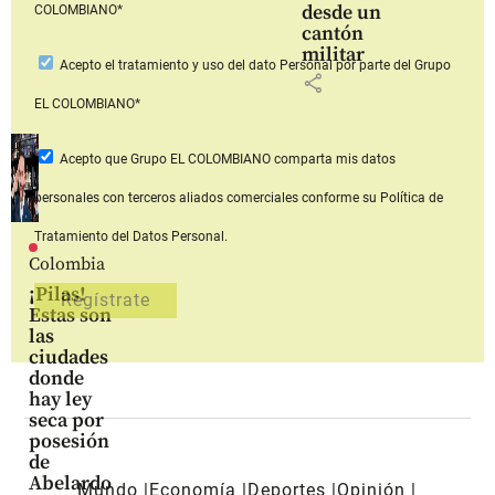
desde un
COLOMBIANO*
cantón
militar
Acepto
el tratamiento y uso del dato Personal
por parte del Grupo
share
EL COLOMBIANO*
Acepto que Grupo EL COLOMBIANO
comparta mis datos
personales con terceros aliados comerciales
conforme su Política de
Tratamiento del Datos Personal.
Colombia
¡Pilas!
Estas son
las
ciudades
donde
hay ley
seca por
posesión
de
Abelardo
Mundo
Economía
Deportes
Opinión