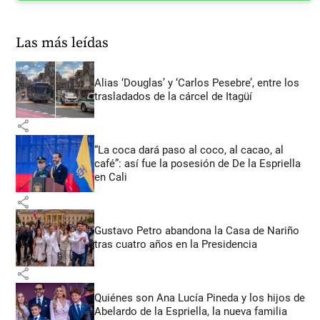
Las más leídas
Alias ‘Douglas’ y ‘Carlos Pesebre’, entre los
trasladados de la cárcel de Itagüí
share
“La coca dará paso al coco, al cacao, al
café”: así fue la posesión de De la Espriella
en Cali
share
Gustavo Petro abandona la Casa de Nariño
tras cuatro años en la Presidencia
share
Quiénes son Ana Lucía Pineda y los hijos de
Abelardo de la Espriella, la nueva familia