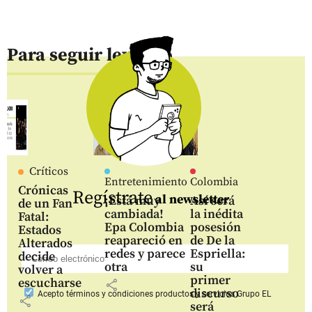
Para seguir leyendo
Críticos
Entretenimiento
Colombia
Crónicas
Regístrate
al newsletter
¡Está muy
Así será
de un Fan
cambiada!
la inédita
Fatal:
Epa Colombia
posesión
Estados
reapareció en
de De la
Alterados
redes y parece
Espriella:
decide
otra
su
volver a
primer
escucharse
share
discurso
Acepto
términos y condiciones productos y servicios
Grupo EL
share
será