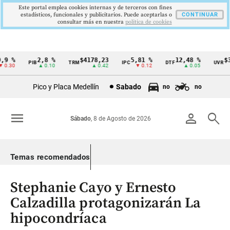
Este portal emplea cookies internas y de terceros con fines
estadísticos, funcionales y publicitarios. Puede aceptarlas o
CONTINUAR
consultar más en nuestra
politica de cookies
9 %
2,8 %
$4178,23
5,81 %
12,48 %
$38
PIB
TRM
IPC
DTF
UVR
Cintillo
.30
▲ 0.10
▲ 0.42
▼ 0.12
▲ 0.05
de
Pico y Placa Medellín
Sabado
no
no
indicadores
económicos
menu
person
search
Sábado
, 8 de Agosto de 2026
Colombia
Temas recomendados
Stephanie Cayo y Ernesto
Calzadilla protagonizarán La
hipocondríaca