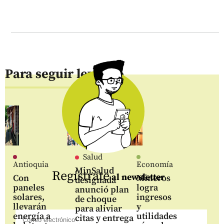
Para seguir leyendo
Salud
Antioquia
Economía
MinSalud
Regístrate
al newsletter
Con
Mineros
designada
paneles
logra
anunció plan
solares,
ingresos
de choque
llevarán
y
para aliviar
energía a
utilidades
citas y entrega