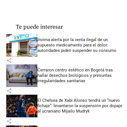
Te puede interesar
Invima alerta por la venta ilegal de un
supuesto medicamento para el dolor:
autoridades piden suspender su consumo
share
Cerraron centro estético en Bogotá tras
hallar desechos biológicos y presuntas
irregularidades sanitarias
share
El Chelsea de Xabi Alonso tendrá un “nuevo
fichaje”: levantaron la suspensión por dopaje
al ucraniano Mijailo Mudryk
share