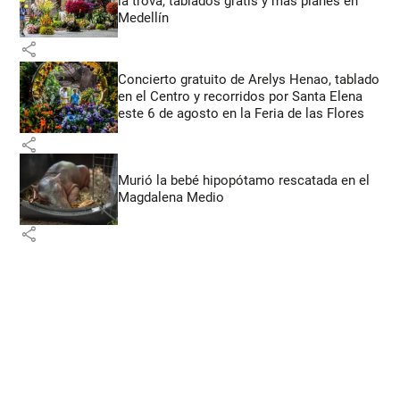
la trova, tablados gratis y más planes en
Medellín
share
Concierto gratuito de Arelys Henao, tablado
en el Centro y recorridos por Santa Elena
este 6 de agosto en la Feria de las Flores
share
Murió la bebé hipopótamo rescatada en el
Magdalena Medio
share