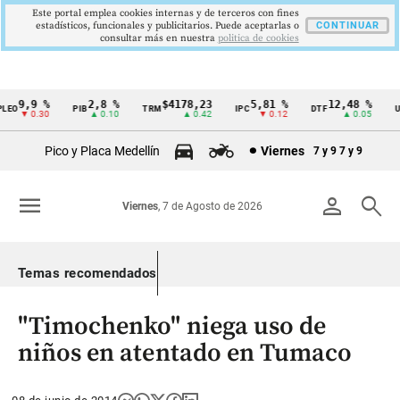
Este portal emplea cookies internas y de terceros con fines
estadísticos, funcionales y publicitarios. Puede aceptarlas o
CONTINUAR
consultar más en nuestra
politica de cookies
9,9 %
2,8 %
$4178,23
5,81 %
12,48 %
EO
PIB
TRM
IPC
DTF
UV
Cintillo
▼ 0.30
▲ 0.10
▲ 0.42
▼ 0.12
▲ 0.05
de
Pico y Placa Medellín
Viernes
7 y 9
7 y 9
indicadores
económicos
menu
person
search
Viernes
, 7 de Agosto de 2026
Colombia
Temas recomendados
"Timochenko" niega uso de
niños en atentado en Tumaco