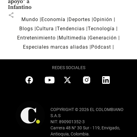
apoyo” a
Infantino
share
Mundo
Economía
Deportes
Opinión
Blogs
Cultura
Tendencias
Tecnología
Entretenimiento
Multimedia
Generación
Especiales marcas aliadas
Pódcast
REDES SOCIALES
COPYRIGHT © 2026 EL COLOMBIANO
S.A.S
NIT: 890901352-3
Carrera 48 N° 30 Sur - 119, Envigado,
Antioquia, Colombia.