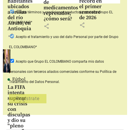
habitantes
récord en
de
ubicados
el primer
medicamentos
a orillas
semestre
represados;
Acepto
términos y condiciones productos y servicios
Grupo EL
del río
de 2026
¿cómo será?
Atrato, en
COLOMBIANO*
share
share
Antioquia
share
Acepto
el tratamiento y uso del dato Personal
por parte del Grupo
EL COLOMBIANO*
Acepto que Grupo EL COLOMBIANO
comparta mis datos
personales con terceros aliados comerciales
conforme su Política de
Fútbol
Tratamiento del Datos Personal.
La FIFA
intenta
superar
su crisis
con
disculpas
y dio su
“pleno