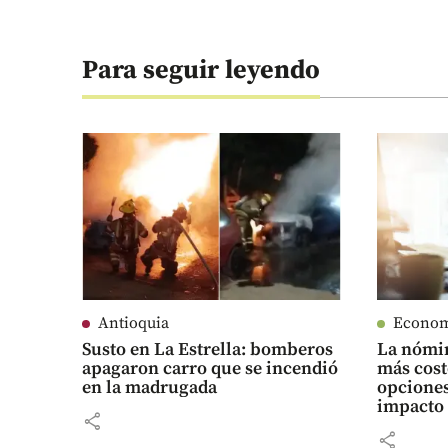
Para seguir leyendo
Antioquia
Econo
Susto en La Estrella: bomberos
La nómin
apagaron carro que se incendió
más cost
en la madrugada
opciones
impacto
share
share