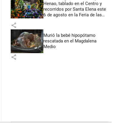
Henao, tablado en el Centro y
recorridos por Santa Elena este
6 de agosto en la Feria de las
Flores
share
Murió la bebé hipopótamo
rescatada en el Magdalena
Medio
share