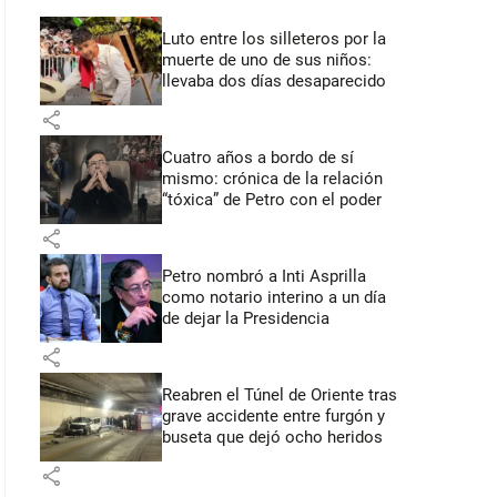
Luto entre los silleteros por la
muerte de uno de sus niños:
llevaba dos días desaparecido
share
Cuatro años a bordo de sí
mismo: crónica de la relación
“tóxica” de Petro con el poder
share
Petro nombró a Inti Asprilla
como notario interino a un día
de dejar la Presidencia
share
Reabren el Túnel de Oriente tras
grave accidente entre furgón y
buseta que dejó ocho heridos
share