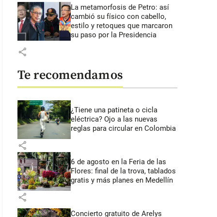
La metamorfosis de Petro: así
cambió su físico con cabello,
estilo y retoques que marcaron
su paso por la Presidencia
share
Te recomendamos
¿Tiene una patineta o cicla
eléctrica? Ojo a las nuevas
reglas para circular en Colombia
share
6 de agosto en la Feria de las
Flores: final de la trova, tablados
gratis y más planes en Medellín
share
Concierto gratuito de Arelys