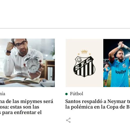
mía
Fútbol
a de las mipymes será
Santos respaldó a Neymar t
osa: estas son las
la polémica en la Copa de B
 para enfrentar el
share