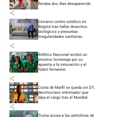
llevaba dos días desaparecido
share
Cerraron centro estético en
Bogotá tras hallar desechos
biológicos y presuntas
irregularidades sanitarias
share
Atlético Nacional recibió un
emotivo homenaje por su
apuesta a la innovación y el
fútbol femenino
share
Costa de Marfil se queda sin DT;
decimoctavo entrenador que
deja el cargo tras el Mundial
share
Trump acusa a las petroleras de