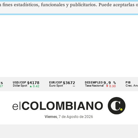
 fines estadísticos, funcionales y publicitarios. Puede aceptarlas
$4178
$3672
9,9 %
2,8
USD/COP
EUR/COP
DESEMPLEO
PIB
Dólar Spot
Euro Spot
Tasa Nacional
Crec. Anual
▲ 0.42
—
▼ 0.30
▲ 0
Viernes
, 7 de Agosto de 2026