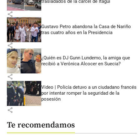
trasladados de la cárcel de Itagüí
share
Gustavo Petro abandona la Casa de Nariño
tras cuatro años en la Presidencia
share
¿Quién es DJ Gunn Lundemo, la amiga que
recibió a Verónica Alcocer en Suecia?
share
Video | Policía detuvo a un ciudadano francés
por intentar romper la seguridad de la
posesión
share
Te recomendamos