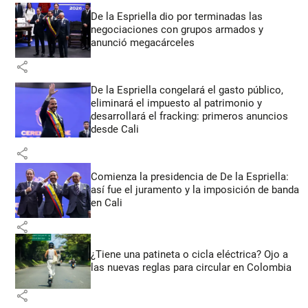
De la Espriella dio por terminadas las
negociaciones con grupos armados y
anunció megacárceles
share
De la Espriella congelará el gasto público,
eliminará el impuesto al patrimonio y
desarrollará el fracking: primeros anuncios
desde Cali
share
Comienza la presidencia de De la Espriella:
así fue el juramento y la imposición de banda
en Cali
share
¿Tiene una patineta o cicla eléctrica? Ojo a
las nuevas reglas para circular en Colombia
share