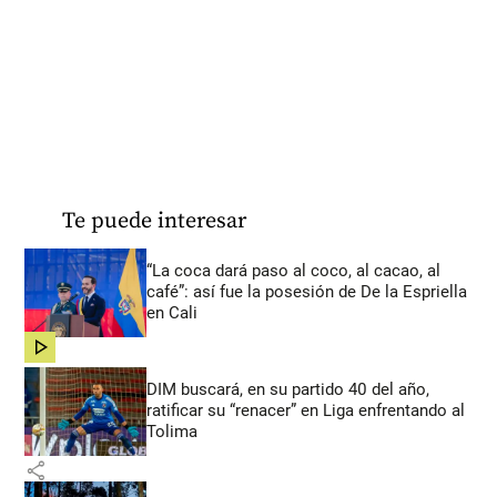
Te puede interesar
“La coca dará paso al coco, al cacao, al
café”: así fue la posesión de De la Espriella
en Cali
share
DIM buscará, en su partido 40 del año,
ratificar su “renacer” en Liga enfrentando al
Tolima
share