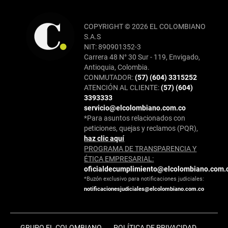
COPYRIGHT © 2026 EL COLOMBIANO
S.A.S
NIT: 890901352-3
Carrera 48 N° 30 Sur - 119, Envigado,
Antioquia, Colombia.
CONMUTADOR:
(57) (604) 3315252
ATENCIÓN AL CLIENTE:
(57) (604)
3393333
servicio@elcolombiano.com.co
*Para asuntos relacionados con
peticiones, quejas y reclamos (PQR),
haz clic aquí
PROGRAMA DE TRANSPARENCIA Y
ÉTICA EMPRESARIAL:
oficialdecumplimiento@elcolombiano.com.
*Buzón exclusivo para notificaciones judiciales:
notificacionesjudiciales@elcolombiano.com.co
GRUPO EL COLOMBIANO
POLÍTICA DE PRIVACIDAD