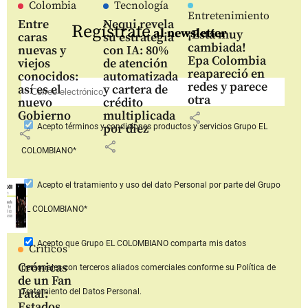
Colombia
Tecnología
Entretenimiento
Entre
Nequi revela
Regístrate
al newsletter
¡Está muy
caras
su estrategia
cambiada!
nuevas y
con IA: 80%
Epa Colombia
viejos
de atención
reapareció en
conocidos:
automatizada
redes y parece
así es el
y cartera de
otra
nuevo
crédito
Gobierno
multiplicada
share
por diez
Acepto
términos y condiciones productos y servicios
Grupo EL
share
share
COLOMBIANO*
Acepto
el tratamiento y uso del dato Personal
por parte del Grupo
EL COLOMBIANO*
Acepto que Grupo EL COLOMBIANO
comparta mis datos
Críticos
Crónicas
personales con terceros aliados comerciales
conforme su Política de
de un Fan
Fatal:
Tratamiento del Datos Personal.
Estados