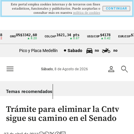
Este portal emplea cookies internas y de terceros con fines
estadísticos, funcionales y publicitarios. Puede aceptarlas o
CONTINUAR
consultar más en nuestra
politica de cookies
US$3342,60
1621,34 pts
$4178
$36
ORO
COLCAP
USD/COP
EUR/COP
Cintillo
▲ 8.20
▲ 0.67
▲ 0.42
de
Pico y Placa Medellín
Sabado
no
no
indicadores
económicos
menu
person
search
Sábado
, 8 de Agosto de 2026
Colombia
Temas recomendados
Trámite para eliminar la Cntv
sigue su camino en el Senado