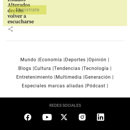
Alterados
decide
volver a
escucharse
share
Mundo
Economía
Deportes
Opinión
Blogs
Cultura
Tendencias
Tecnología
Entretenimiento
Multimedia
Generación
Especiales marcas aliadas
Pódcast
REDES SOCIALES