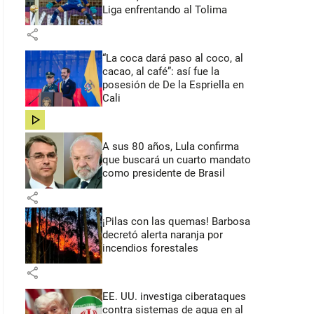
Liga enfrentando al Tolima
share
“La coca dará paso al coco, al
cacao, al café”: así fue la
posesión de De la Espriella en
Cali
share
A sus 80 años, Lula confirma
que buscará un cuarto mandato
como presidente de Brasil
share
¡Pilas con las quemas! Barbosa
decretó alerta naranja por
incendios forestales
share
EE. UU. investiga ciberataques
contra sistemas de agua en al