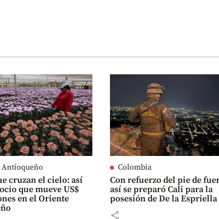
e Antioqueño
Colombia
e cruzan el cielo: así
Con refuerzo del pie de fue
gocio que mueve US$
así se preparó Cali para la
ones en el Oriente
posesión de De la Espriella
eño
share