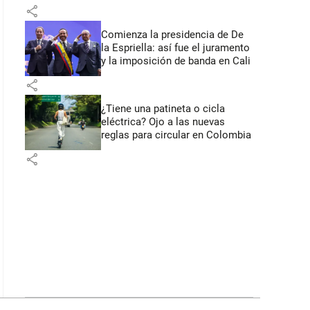
primeros anuncios desde Cali
share
Comienza la presidencia de De
la Espriella: así fue el juramento
y la imposición de banda en Cali
share
¿Tiene una patineta o cicla
eléctrica? Ojo a las nuevas
reglas para circular en Colombia
share