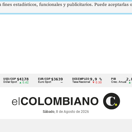
 fines estadísticos, funcionales y publicitarios. Puede aceptarlas
$4178
$3639
9,9 %
2,8 %
COP
EUR/COP
DESEMPLEO
PIB
 Spot
Euro Spot
Tasa Nacional
Crec. Anual
▲ 0.42
—
▼ 0.30
▲ 0.10
Sábado
, 8 de Agosto de 2026