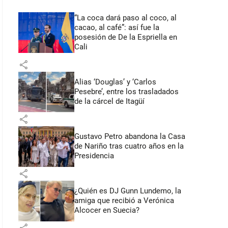
“La coca dará paso al coco, al
cacao, al café”: así fue la
posesión de De la Espriella en
Cali
share
Alias ‘Douglas’ y ‘Carlos
Pesebre’, entre los trasladados
de la cárcel de Itagüí
share
Gustavo Petro abandona la Casa
de Nariño tras cuatro años en la
Presidencia
share
¿Quién es DJ Gunn Lundemo, la
amiga que recibió a Verónica
Alcocer en Suecia?