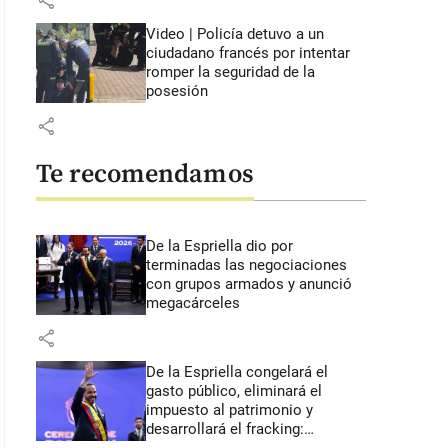
share
Video | Policía detuvo a un
ciudadano francés por intentar
romper la seguridad de la
posesión
share
Te recomendamos
De la Espriella dio por
terminadas las negociaciones
con grupos armados y anunció
megacárceles
share
De la Espriella congelará el
gasto público, eliminará el
impuesto al patrimonio y
desarrollará el fracking: