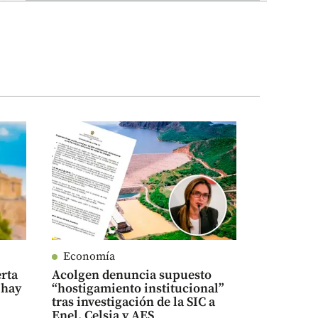
Economía
rta
Acolgen denuncia supuesto
 hay
“hostigamiento institucional”
tras investigación de la SIC a
Enel, Celsia y AES