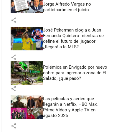
Jorge Alfredo Vargas no
participarán en el juicio
share
José Pékerman elogia a Juan
Fernando Quintero mientras se
define el futuro del jugador;
¿llegará a la MLS?
share
Polémica en Envigado por nuevo
cobro para ingresar a zona de El
Salado, ¿qué pasó?
share
Las películas y series que
llegarán a Netflix, HBO Max,
Prime Video y Apple TV en
agosto 2026
share