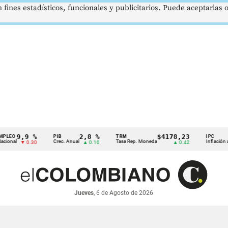
 fines estadísticos, funcionales y publicitarios. Puede aceptarlas
,9 %
2,8 %
$4178,23
5,
PIB
TRM
IPC
Crec. Anual
Tasa Rep. Moneda
Inflación anual
▼ 0.30
▲ 0.10
▲ 0.42
▼
Jueves
, 6 de Agosto de 2026