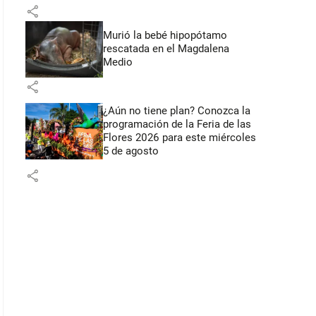
Flores
share
Murió la bebé hipopótamo
rescatada en el Magdalena
Medio
share
¿Aún no tiene plan? Conozca la
programación de la Feria de las
Flores 2026 para este miércoles
5 de agosto
share