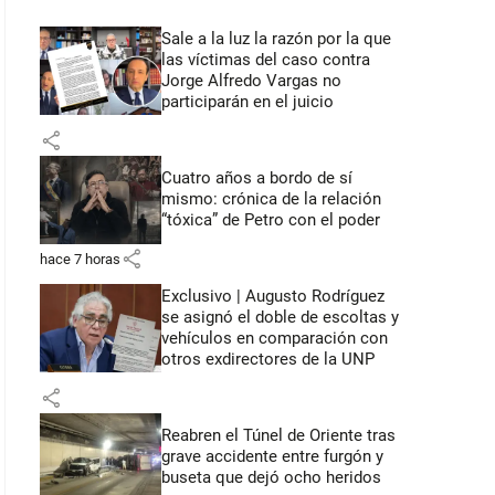
Sale a la luz la razón por la que
las víctimas del caso contra
Jorge Alfredo Vargas no
participarán en el juicio
share
Cuatro años a bordo de sí
mismo: crónica de la relación
“tóxica” de Petro con el poder
share
hace 7 horas
Exclusivo | Augusto Rodríguez
se asignó el doble de escoltas y
vehículos en comparación con
otros exdirectores de la UNP
share
Reabren el Túnel de Oriente tras
grave accidente entre furgón y
buseta que dejó ocho heridos