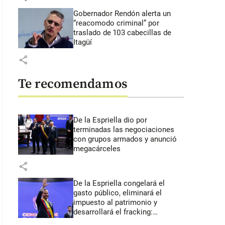
Gobernador Rendón alerta un
“reacomodo criminal” por
traslado de 103 cabecillas de
Itagüí
share
Te recomendamos
De la Espriella dio por
terminadas las negociaciones
con grupos armados y anunció
megacárceles
share
De la Espriella congelará el
gasto público, eliminará el
impuesto al patrimonio y
desarrollará el fracking:
primeros anuncios desde Cali