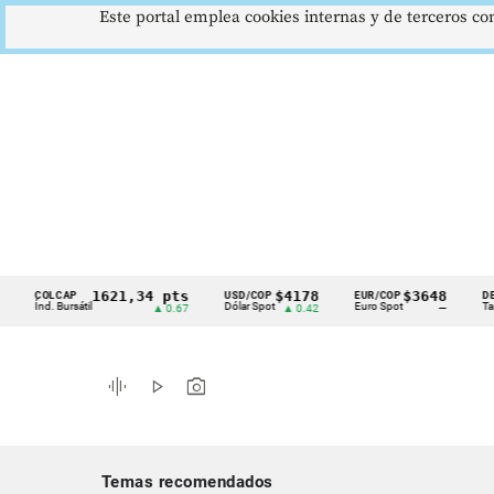
Este portal emplea cookies internas y de terceros con
1621,34 pts
$4178
$3648
COLCAP
USD/COP
EUR/COP
DESEMPL
Cintillo
Índ. Bursátil
Dólar Spot
Euro Spot
Tasa Naci
▲ 0.67
▲ 0.42
—
de
indicadores
graphic_eq
play_arrow
photo_camera
económicos
Colombia
Temas recomendados