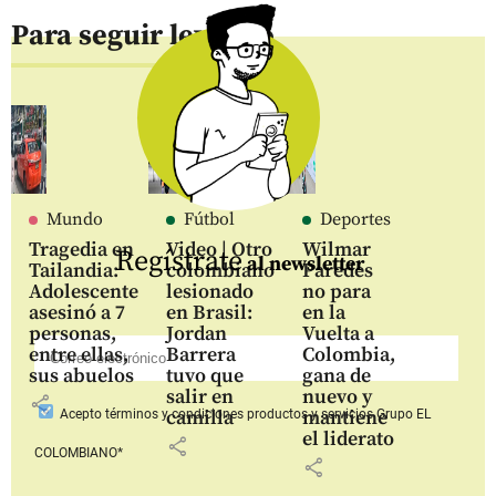
Para seguir leyendo
Mundo
Fútbol
Deportes
Tragedia en
Video | Otro
Wilmar
Regístrate
al newsletter
Tailandia:
colombiano
Paredes
Adolescente
lesionado
no para
asesinó a 7
en Brasil:
en la
personas,
Jordan
Vuelta a
entre ellas,
Barrera
Colombia,
sus abuelos
tuvo que
gana de
salir en
nuevo y
share
camilla
mantiene
Acepto
términos y condiciones productos y servicios
Grupo EL
el liderato
share
COLOMBIANO*
share