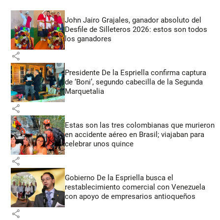
John Jairo Grajales, ganador absoluto del
Desfile de Silleteros 2026: estos son todos
los ganadores
share
Presidente De la Espriella confirma captura
de ‘Boni’, segundo cabecilla de la Segunda
Marquetalia
share
Estas son las tres colombianas que murieron
en accidente aéreo en Brasil; viajaban para
celebrar unos quince
share
Gobierno De la Espriella busca el
restablecimiento comercial con Venezuela
con apoyo de empresarios antioqueños
share