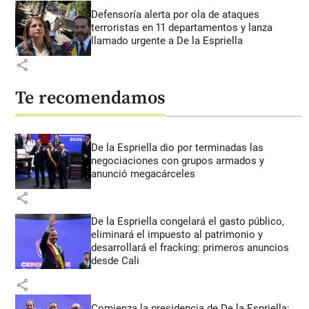
Defensoría alerta por ola de ataques
terroristas en 11 departamentos y lanza
llamado urgente a De la Espriella
share
Te recomendamos
De la Espriella dio por terminadas las
negociaciones con grupos armados y
anunció megacárceles
share
De la Espriella congelará el gasto público,
eliminará el impuesto al patrimonio y
desarrollará el fracking: primeros anuncios
desde Cali
share
Comienza la presidencia de De la Espriella: