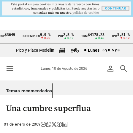
Este portal emplea cookies internas y de terceros con fines
estadísticos, funcionales y publicitarios. Puede aceptarlas o
CONTINUAR
consultar más en nuestra
politica de cookies
$3649
9,9 %
2,8 %
$4178,23
5,81 %
P
DESEMPLEO
PIB
TRM
IPC
Cintillo
—
▼ 0.30
▲ 0.10
▲ 0.42
▼ 0.12
de
Pico y Placa Medellín
Lunes
5 y 8
5 y 8
indicadores
económicos
menu
person
search
Lunes
, 10 de Agosto de 2026
Colombia
Temas recomendados
Una cumbre superflua
01 de enero de 2009