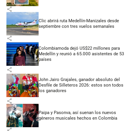
share
Clic abrirá ruta Medellín-Manizales desde
septiembre con tres vuelos semanales
share
Colombiamoda dejó US$22 millones para
Medellín y reunió a 65.000 asistentes de 53
países
share
John Jairo Grajales, ganador absoluto del
Desfile de Silleteros 2026: estos son todos
los ganadores
share
Paipa y Pasonva, así suenan los nuevos
géneros musicales hechos en Colombia
share