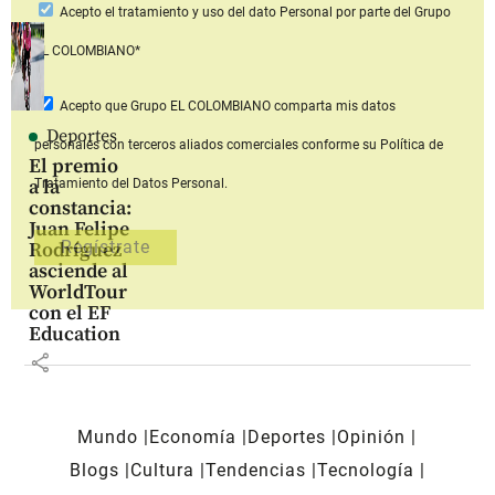
Acepto
el tratamiento y uso del dato Personal
por parte del Grupo
EL COLOMBIANO*
Acepto que Grupo EL COLOMBIANO
comparta mis datos
Deportes
personales con terceros aliados comerciales
conforme su Política de
El premio
a la
Tratamiento del Datos Personal.
constancia:
Juan Felipe
Rodríguez
asciende al
WorldTour
con el EF
Education
share
Mundo
Economía
Deportes
Opinión
Blogs
Cultura
Tendencias
Tecnología