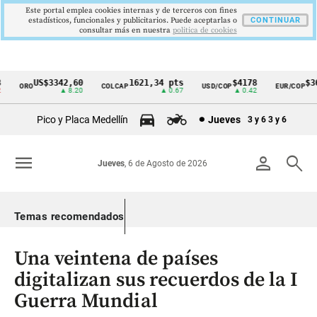
Este portal emplea cookies internas y de terceros con fines
estadísticos, funcionales y publicitarios. Puede aceptarlas o
CONTINUAR
consultar más en nuestra
politica de cookies
US$3342,60
1621,34 pts
$4178
$369
ORO
COLCAP
USD/COP
EUR/COP
Cintillo
▲ 8.20
▲ 0.67
▲ 0.42
de
Pico y Placa Medellín
Jueves
3 y 6
3 y 6
indicadores
económicos
menu
person
search
Jueves
, 6 de Agosto de 2026
Colombia
Temas recomendados
Una veintena de países
digitalizan sus recuerdos de la I
Guerra Mundial