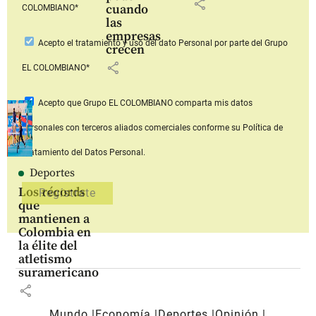
share
cuando
COLOMBIANO*
las
empresas
Acepto
el tratamiento y uso del dato Personal
por parte del Grupo
crecen
share
EL COLOMBIANO*
Acepto que Grupo EL COLOMBIANO
comparta mis datos
personales con terceros aliados comerciales
conforme su Política de
Tratamiento del Datos Personal.
Deportes
Los récords
que
mantienen a
Colombia en
la élite del
atletismo
suramericano
share
Mundo
Economía
Deportes
Opinión