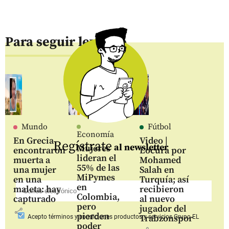
Para seguir leyendo
Mundo
Fútbol
Economía
En Grecia
Video |
Regístrate
al newsletter
Mujeres
encontraron
Locura por
lideran el
muerta a
Mohamed
55% de las
una mujer
Salah en
MiPymes
en una
Turquía; así
en
maleta: hay
recibieron
Colombia,
capturado
al nuevo
pero
jugador del
share
pierden
Trabzonspor
Acepto
términos y condiciones productos y servicios
Grupo EL
poder