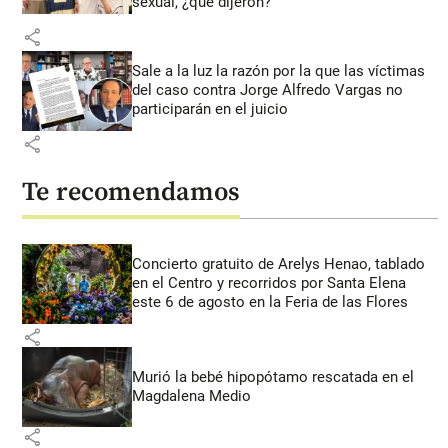
sexual, ¿qué dijeron?
share
Sale a la luz la razón por la que las víctimas
del caso contra Jorge Alfredo Vargas no
participarán en el juicio
share
Te recomendamos
Concierto gratuito de Arelys Henao, tablado
en el Centro y recorridos por Santa Elena
este 6 de agosto en la Feria de las Flores
share
Murió la bebé hipopótamo rescatada en el
Magdalena Medio
share