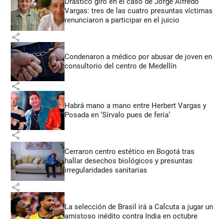
Drástico giro en el caso de Jorge Alfredo
Vargas: tres de las cuatro presuntas víctimas
renunciaron a participar en el juicio
share
Condenaron a médico por abusar de joven en
consultorio del centro de Medellín
share
Habrá mano a mano entre Herbert Vargas y
Posada en ‘Sírvalo pues de feria’
share
Cerraron centro estético en Bogotá tras
hallar desechos biológicos y presuntas
irregularidades sanitarias
share
La selección de Brasil irá a Calcuta a jugar un
amistoso inédito contra India en octubre