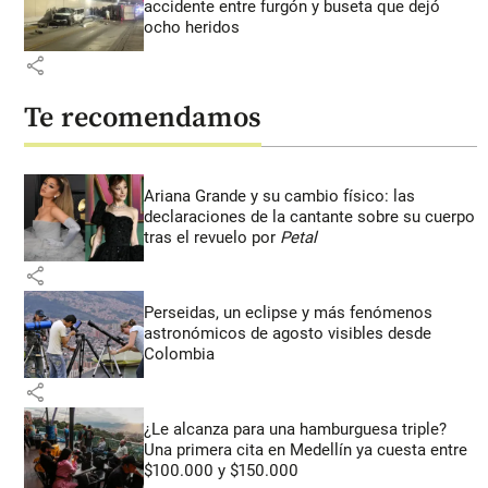
accidente entre furgón y buseta que dejó
ocho heridos
share
Te recomendamos
Ariana Grande y su cambio físico: las
declaraciones de la cantante sobre su cuerpo
tras el revuelo por
Petal
share
Perseidas, un eclipse y más fenómenos
astronómicos de agosto visibles desde
Colombia
share
¿Le alcanza para una hamburguesa triple?
Una primera cita en Medellín ya cuesta entre
$100.000 y $150.000