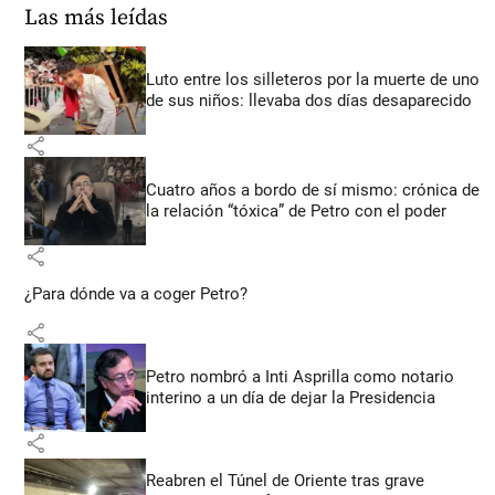
Las más leídas
Luto entre los silleteros por la muerte de uno
de sus niños: llevaba dos días desaparecido
share
Cuatro años a bordo de sí mismo: crónica de
la relación “tóxica” de Petro con el poder
share
¿Para dónde va a coger Petro?
share
Petro nombró a Inti Asprilla como notario
interino a un día de dejar la Presidencia
share
Reabren el Túnel de Oriente tras grave