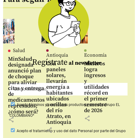
Salud
Antioquia
Economía
MinSalud
Regístrate
al newsletter
Con
Mineros
designada
paneles
logra
anunció plan
solares,
ingresos
de choque
llevarán
y
para aliviar
energía a
utilidades
citas y entrega
habitantes
récord en
de
ubicados
el primer
medicamentos
a orillas
semestre
represados;
Acepto
términos y condiciones productos y servicios
Grupo EL
del río
de 2026
¿cómo será?
Atrato, en
COLOMBIANO*
share
share
Antioquia
share
Acepto
el tratamiento y uso del dato Personal
por parte del Grupo