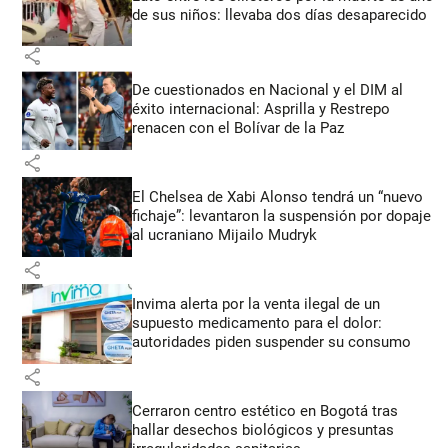
de sus niños: llevaba dos días desaparecido
share
De cuestionados en Nacional y el DIM al
éxito internacional: Asprilla y Restrepo
renacen con el Bolívar de la Paz
share
El Chelsea de Xabi Alonso tendrá un “nuevo
fichaje”: levantaron la suspensión por dopaje
al ucraniano Mijailo Mudryk
share
Invima alerta por la venta ilegal de un
supuesto medicamento para el dolor:
autoridades piden suspender su consumo
share
Cerraron centro estético en Bogotá tras
hallar desechos biológicos y presuntas