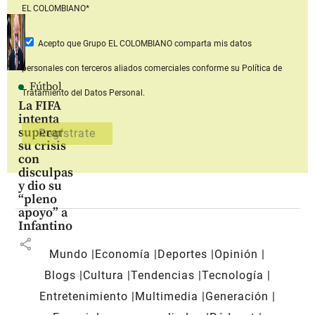
EL COLOMBIANO*
Acepto que Grupo EL COLOMBIANO
comparta mis datos
personales con terceros aliados comerciales
conforme su Política de
Fútbol
Tratamiento del Datos Personal.
La FIFA
intenta
superar
su crisis
con
disculpas
y dio su
“pleno
apoyo” a
Infantino
share
Mundo
Economía
Deportes
Opinión
Blogs
Cultura
Tendencias
Tecnología
Entretenimiento
Multimedia
Generación