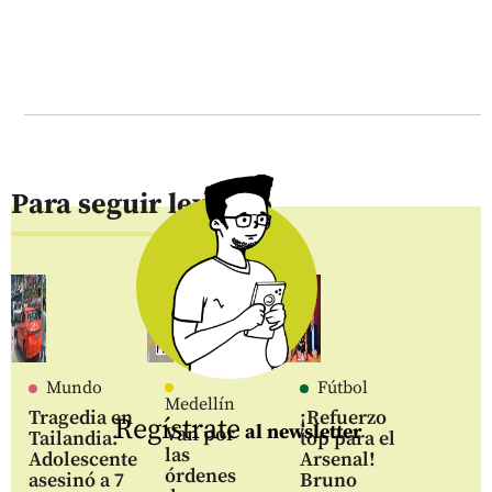
Para seguir leyendo
Mundo
Fútbol
Medellín
Tragedia en
¡Refuerzo
Regístrate
al newsletter
Van por
Tailandia:
top para el
las
Adolescente
Arsenal!
órdenes
asesinó a 7
Bruno