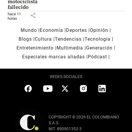
motociclista
fallecido
hace 11
share
horas
Mundo
Economía
Deportes
Opinión
Blogs
Cultura
Tendencias
Tecnología
Entretenimiento
Multimedia
Generación
Especiales marcas aliadas
Pódcast
REDES SOCIALES
COPYRIGHT © 2026 EL COLOMBIANO
S.A.S
NIT: 890901352-3