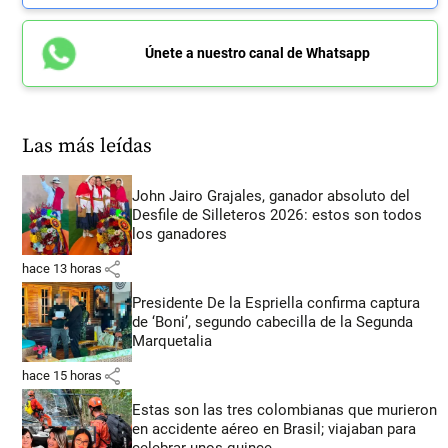
Únete a nuestro canal de Whatsapp
Las más leídas
John Jairo Grajales, ganador absoluto del
Desfile de Silleteros 2026: estos son todos
los ganadores
share
hace 13 horas
Presidente De la Espriella confirma captura
de ‘Boni’, segundo cabecilla de la Segunda
Marquetalia
share
hace 15 horas
Estas son las tres colombianas que murieron
en accidente aéreo en Brasil; viajaban para
celebrar unos quince