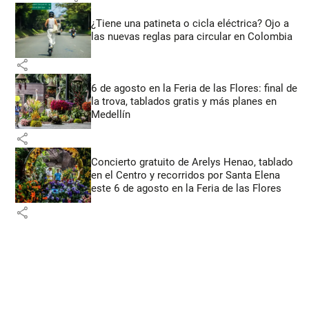
¿Tiene una patineta o cicla eléctrica? Ojo a
las nuevas reglas para circular en Colombia
share
6 de agosto en la Feria de las Flores: final de
la trova, tablados gratis y más planes en
Medellín
share
Concierto gratuito de Arelys Henao, tablado
en el Centro y recorridos por Santa Elena
este 6 de agosto en la Feria de las Flores
share