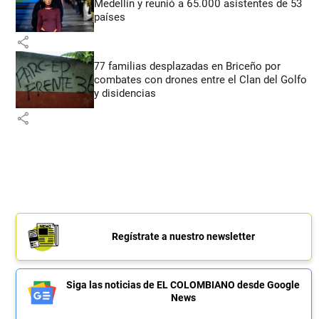
Medellín y reunió a 65.000 asistentes de 53
países
share
77 familias desplazadas en Briceño por
combates con drones entre el Clan del Golfo
y disidencias
share
Regístrate a nuestro newsletter
Siga las noticias de EL COLOMBIANO desde Google
News