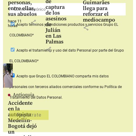
de
personas,
Guimarães
captura
entre ellas,
llega para
de los
sus abuelos
reforzar el
asesinos
mediocampo
hace 11
share
de
Acepto
términos y condiciones productos y servicios
Grupo EL
horas
share
Julián
en Las
COLOMBIANO*
Palmas
share
Acepto
el tratamiento y uso del dato Personal
por parte del Grupo
EL COLOMBIANO*
Acepto que Grupo EL COLOMBIANO
comparta mis datos
personales con terceros aliados comerciales
conforme su Política de
Antioquia
Tratamiento del Datos Personal.
Accidente
en la
autopista
Medellín-
Bogotá dejó
un