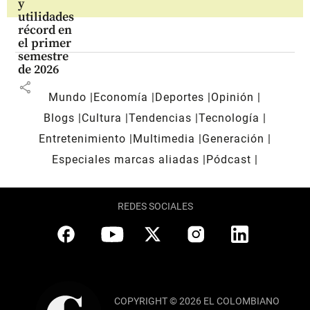
y
utilidades
récord en
el primer
semestre
de 2026
share
Mundo
Economía
Deportes
Opinión
Blogs
Cultura
Tendencias
Tecnología
Entretenimiento
Multimedia
Generación
Especiales marcas aliadas
Pódcast
REDES SOCIALES
COPYRIGHT © 2026 EL COLOMBIANO