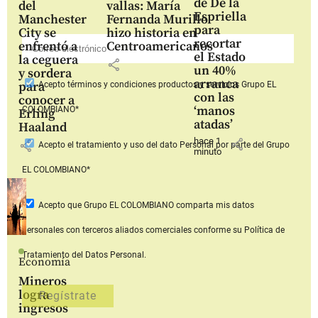
de De la
del
vallas: María
Espriella
Manchester
Fernanda Murillo
para
City se
hizo historia en
recortar
enfrentó a
Centroamericanos
el Estado
la ceguera
share
un 40%
y sordera
arranca
para
Acepto
términos y condiciones productos y servicios
Grupo EL
con las
conocer a
‘manos
COLOMBIANO*
Erling
atadas’
Haaland
hace 1
share
share
Acepto
el tratamiento y uso del dato Personal
por parte del Grupo
minuto
EL COLOMBIANO*
Acepto que Grupo EL COLOMBIANO
comparta mis datos
personales con terceros aliados comerciales
conforme su Política de
Tratamiento del Datos Personal.
Economía
Mineros
logra
ingresos