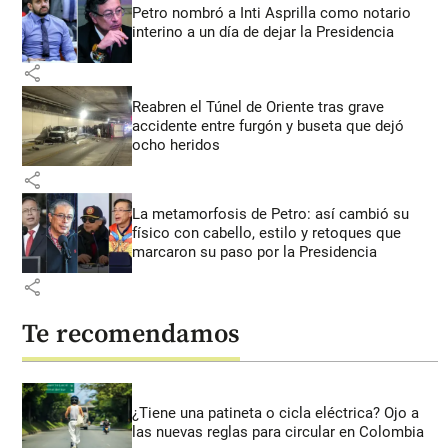
Petro nombró a Inti Asprilla como notario
interino a un día de dejar la Presidencia
share
Reabren el Túnel de Oriente tras grave
accidente entre furgón y buseta que dejó
ocho heridos
share
La metamorfosis de Petro: así cambió su
físico con cabello, estilo y retoques que
marcaron su paso por la Presidencia
share
Te recomendamos
¿Tiene una patineta o cicla eléctrica? Ojo a
las nuevas reglas para circular en Colombia