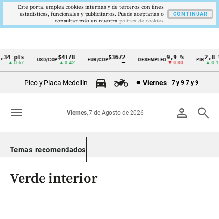
Este portal emplea cookies internas y de terceros con fines
estadísticos, funcionales y publicitarios. Puede aceptarlas o
CONTINUAR
consultar más en nuestra
politica de cookies
4 pts
$4178
$3672
9,9 %
2,8 %
USD/COP
EUR/COP
DESEMPLEO
PIB
Cintillo
▲ 0.67
▲ 0.42
—
▼ 0.30
▲ 0.10
de
Pico y Placa Medellín
Viernes
7 y 9
7 y 9
indicadores
económicos
menu
person
search
Viernes
, 7 de Agosto de 2026
Colombia
Temas recomendados
Verde interior