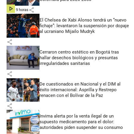
share
hace 9 horas
El Chelsea de Xabi Alonso tendrá un “nuevo
fichaje”: levantaron la suspensión por dopaje
al ucraniano Mijailo Mudryk
share
Cerraron centro estético en Bogotá tras
hallar desechos biológicos y presuntas
irregularidades sanitarias
share
De cuestionados en Nacional y el DIM al
éxito internacional: Asprilla y Restrepo
renacen con el Bolívar de la Paz
share
Invima alerta por la venta ilegal de un
supuesto medicamento para el dolor:
autoridades piden suspender su consumo