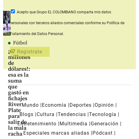
Acepto que Grupo EL COLOMBIANO
comparta mis datos
personales con terceros aliados comerciales
conforme su Política de
Tratamiento del Datos Personal.
Fútbol
¡67
millones
de
dólares!:
esa es la
suma
que
gastó en
fichajes
River
Mundo
Economía
Deportes
Opinión
Plate
Blogs
Cultura
Tendencias
Tecnología
para
salir de
Entretenimiento
Multimedia
Generación
la mala
Especiales marcas aliadas
Pódcast
racha