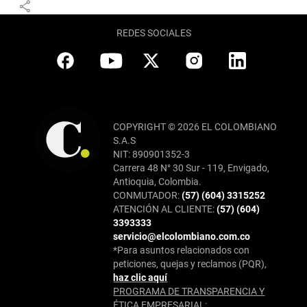
share
REDES SOCIALES
COPYRIGHT © 2026 EL COLOMBIANO
S.A.S
NIT: 890901352-3
Carrera 48 N° 30 Sur - 119, Envigado,
Antioquia, Colombia.
CONMUTADOR:
(57) (604) 3315252
ATENCIÓN AL CLIENTE:
(57) (604)
3393333
servicio@elcolombiano.com.co
*Para asuntos relacionados con
peticiones, quejas y reclamos (PQR),
haz clic aquí
PROGRAMA DE TRANSPARENCIA Y
ÉTICA EMPRESARIAL: