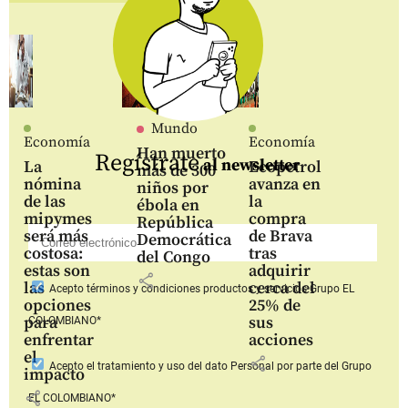
Mundo
Economía
Economía
Han muerto
Regístrate
al newsletter
La
Ecopetrol
más de 300
nómina
avanza en
niños por
de las
la
ébola en
mipymes
compra
República
será más
de Brava
Democrática
costosa:
tras
del Congo
estas son
adquirir
share
las
cerca del
Acepto
términos y condiciones productos y servicios
Grupo EL
opciones
25% de
para
sus
COLOMBIANO*
enfrentar
acciones
el
share
Acepto
el tratamiento y uso del dato Personal
por parte del Grupo
impacto
share
EL COLOMBIANO*