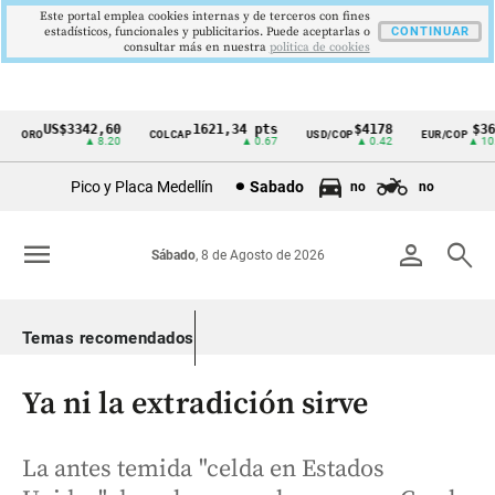
Este portal emplea cookies internas y de terceros con fines
estadísticos, funcionales y publicitarios. Puede aceptarlas o
CONTINUAR
consultar más en nuestra
politica de cookies
US$3342,60
1621,34 pts
$4178
$3648
ORO
COLCAP
USD/COP
EUR/COP
Cintillo
▲ 8.20
▲ 0.67
▲ 0.42
▲ 10.00
de
Pico y Placa Medellín
Sabado
no
no
indicadores
económicos
menu
person
search
Sábado
, 8 de Agosto de 2026
Colombia
Temas recomendados
Ya ni la extradición sirve
La antes temida "celda en Estados