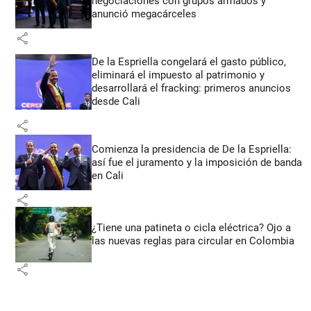
negociaciones con grupos armados y
anunció megacárceles
share
De la Espriella congelará el gasto público,
eliminará el impuesto al patrimonio y
desarrollará el fracking: primeros anuncios
desde Cali
share
Comienza la presidencia de De la Espriella:
así fue el juramento y la imposición de banda
en Cali
share
¿Tiene una patineta o cicla eléctrica? Ojo a
las nuevas reglas para circular en Colombia
share