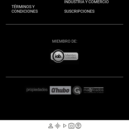
INDUSTRIA Y COMERCIO
TÉRMINOS Y
CONDICIONES
SUSCRIPCIONES
MIEMBRO DE:
person
graphic_eq
play_arrow
photo_camera
account_circle