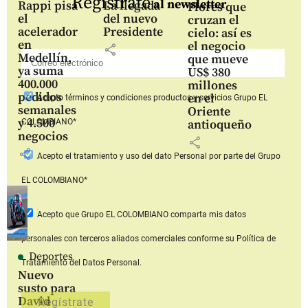
Regístrate
al newsletter
Rappi pisa
La llegada
Flores que
el
del nuevo
cruzan el
acelerador
Presidente
cielo: así es
en
el negocio
share
Medellín,
que mueve
ya suma
US$ 380
400.000
millones
pedidos
en el
Acepto
términos y condiciones productos y servicios
Grupo EL
semanales
Oriente
y 4.500
COLOMBIANO*
antioqueño
negocios
share
share
Acepto
el tratamiento y uso del dato Personal
por parte del Grupo
EL COLOMBIANO*
Acepto que Grupo EL COLOMBIANO
comparta mis datos
personales con terceros aliados comerciales
conforme su Política de
Deportes
Tratamiento del Datos Personal.
Nuevo
susto para
David