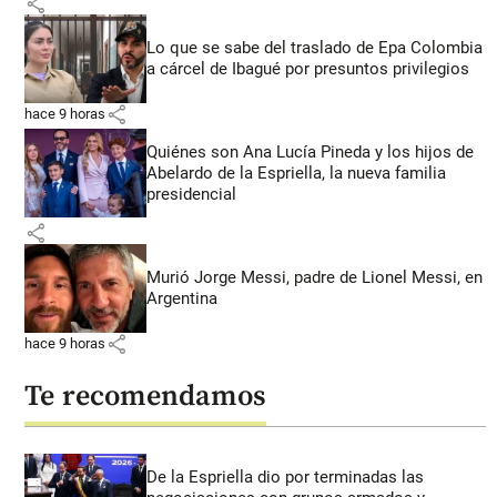
share
Lo que se sabe del traslado de Epa Colombia
a cárcel de Ibagué por presuntos privilegios
share
hace 9 horas
Quiénes son Ana Lucía Pineda y los hijos de
Abelardo de la Espriella, la nueva familia
presidencial
share
Murió Jorge Messi, padre de Lionel Messi, en
Argentina
share
hace 9 horas
Te recomendamos
De la Espriella dio por terminadas las