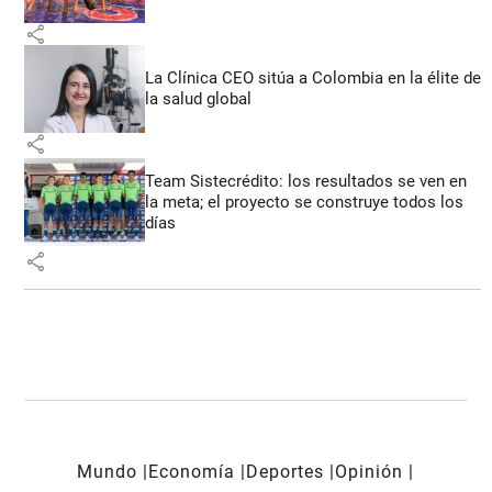
share
La Clínica CEO sitúa a Colombia en la élite de
la salud global
share
Team Sistecrédito: los resultados se ven en
la meta; el proyecto se construye todos los
días
share
Mundo
Economía
Deportes
Opinión