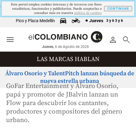
Este portal emplea cookies internas y de terceros con fines
9,9 %
2,8 %
$4178,23
5,81 %
12,48 %
MPLEO
PIB
TRM
IPC
DTF
estadísticos, funcionales y publicitarios. Puede aceptarlas o
▼ 0.30
▲ 0.10
▲ 0.42
▼ 0.12
CONTINUAR
▲ 0.05
consultar más en nuestra
politica de cookies
Pico y Placa Medellín
Jueves
3 y 6
3 y 6
menu
person
search
Jueves
, 6 de Agosto de 2026
LAS MARCAS HABLAN
Álvaro Osorio y TalentPitch lanzan búsqueda de
nueva estrella urbana
GoFar Entertainment y Álvaro Osorio,
papá y promotor de JBalvin lanzan un
Flow para descubrir los cantantes,
productores y compositores del género
urbano.