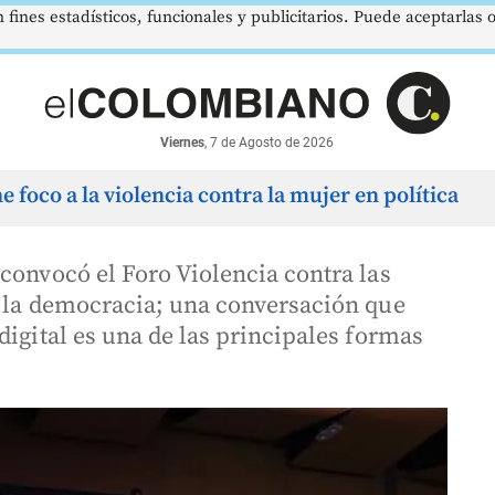
 fines estadísticos, funcionales y publicitarios. Puede aceptarlas
$386,1273
$1.750.905
US$
UVR
SMMLV
BRENT
Pico y Placa Medellín
Viernes
7 y 9
7 y 9
Unidad Valor Real
Salario Mínimo
Petróleo
▲ 0.03
—
Viernes
, 7 de Agosto de 2026
 foco a la violencia contra la mujer en política
convocó el Foro Violencia contra las
a la democracia; una conversación que
digital es una de las principales formas