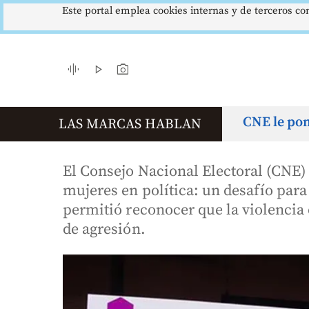
Este portal emplea cookies internas y de terceros con
$4178,23
5,81 %
12,48 %
RM
IPC
DTF
sa Rep. Moneda
Inflación anual
Dep. Término Fijo
▲ 0.42
▼ 0.12
▲ 0.05
graphic_eq
play_arrow
photo_camera
CNE le pone
LAS MARCAS HABLAN
El Consejo Nacional Electoral (CNE) 
mujeres en política: un desafío par
permitió reconocer que la violencia 
de agresión.