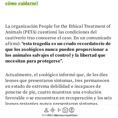
cómo cuidarse?
La organización People for the Ethical Treatment of
Animals (PETA) cuestionó las condiciones del
cautiverio tras conocerse el caso. En un comunicado
afirmó:
“esta tragedia es un crudo recordatorio de
que los zoológicos nunca pueden proporcionar a
los animales salvajes el control y la libertad que
necesitan para protegerse”.
Actualmente, el zoológico informó que, de los diez
leones que presentaron síntomas, tres permanecen
en estado de extrema debilidad e incapaces de
ponerse de pie, cuatro muestran una evolución
favorable o se encuentran en recuperación y los seis
leones restantes nunca presentaron síntomas.
person
graphic_eq
play_arrow
photo_camera
account_circle
Mi Perfil
Pódcast
Reportajes gráficos
Videos
Suscríbete
Como medida preventiva,
el zoológico trasladará a