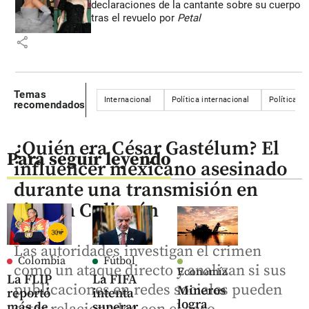
declaraciones de la cantante sobre su cuerpo
tras el revuelo por
Petal
share
Temas
Internacional
Política internacional
Política
recomendados
¿Quién era César Gastélum? El
Para seguir leyendo
influencer mexicano asesinado
durante una transmisión en
vivo en Culiacán
Las autoridades investigan el crimen
Colombia
Fútbol
como un ataque directo y analizan si sus
Economía
La FLIP
La FIFA
publicaciones en redes sociales pueden
Mineros
reportó
intenta
logra
más de
superar