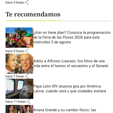
share
hace 3 horas
Te recomendamos
¿Aún no tiene plan? Conozca la programación
de la Feria de las Flores 2026 para este
miércoles 5 de agosto
share
hace 5 horas
Adiós a Alfonso Lizarazo: los hitos de una
vida entre el humor, el secuestro y el Senado
share
hace 7 horas
Papa León XIV anuncia gira por América
Latina: cuándo será y qué ciudades visitará
share
hace 11 horas
Ariana Grande y su cambio físico: las