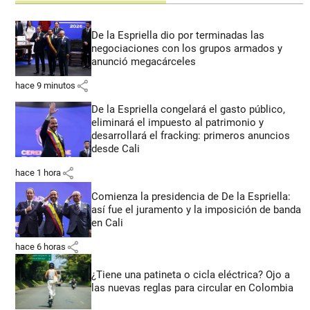
De la Espriella dio por terminadas las
negociaciones con los grupos armados y
anunció megacárceles
share
hace 9 minutos
De la Espriella congelará el gasto público,
eliminará el impuesto al patrimonio y
desarrollará el fracking: primeros anuncios
desde Cali
share
hace 1 hora
Comienza la presidencia de De la Espriella:
así fue el juramento y la imposición de banda
en Cali
share
hace 6 horas
¿Tiene una patineta o cicla eléctrica? Ojo a
las nuevas reglas para circular en Colombia