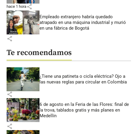
share
hace 1 hora
Empleado extranjero habría quedado
atrapado en una máquina industrial y murió
en una fábrica de Bogotá
share
Te recomendamos
¿Tiene una patineta o cicla eléctrica? Ojo a
las nuevas reglas para circular en Colombia
share
6 de agosto en la Feria de las Flores: final de
la trova, tablados gratis y más planes en
Medellín
share