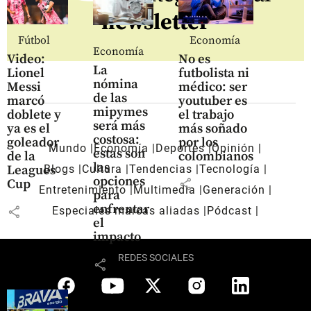
newsletter
Fútbol
Economía
Economía
Video:
No es
La
Lionel
futbolista ni
nómina
Messi
médico: ser
de las
marcó
youtuber es
mipymes
doblete y
el trabajo
será más
ya es el
más soñado
costosa:
goleador
por los
Mundo
Economía
Deportes
Opinión
estas son
de la
colombianos
las
Blogs
Cultura
Tendencias
Tecnología
Leagues
opciones
share
Cup
Entretenimiento
Multimedia
Generación
para
enfrentar
share
Especiales marcas aliadas
Pódcast
el
impacto
REDES SOCIALES
share