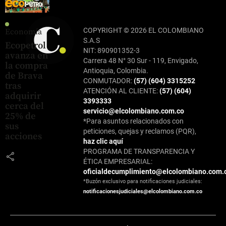
COPYRIGHT © 2026 EL COLOMBIANO
Economía
S.A.S
Ecopetrol
NIT: 890901352-3
avanza en
Carrera 48 N° 30 Sur - 119, Envigado,
la compra
Antioquia, Colombia.
de Brava
CONMUTADOR:
(57) (604) 3315252
tras
ATENCIÓN AL CLIENTE:
(57) (604)
adquirir
3393333
cerca del
servicio@elcolombiano.com.co
25% de
*Para asuntos relacionados con
sus
peticiones, quejas y reclamos (PQR),
acciones
haz clic aquí
PROGRAMA DE TRANSPARENCIA Y
share
ÉTICA EMPRESARIAL:
oficialdecumplimiento@elcolombiano.com.
*Buzón exclusivo para notificaciones judiciales:
notificacionesjudiciales@elcolombiano.com.co