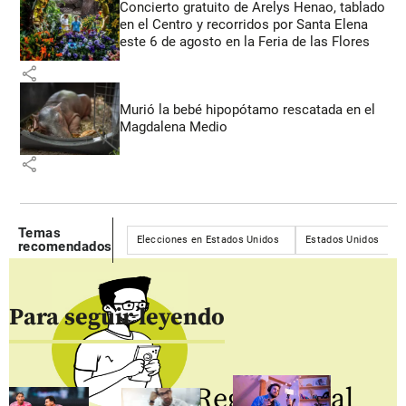
Concierto gratuito de Arelys Henao, tablado
en el Centro y recorridos por Santa Elena
este 6 de agosto en la Feria de las Flores
share
Murió la bebé hipopótamo rescatada en el
Magdalena Medio
share
Temas
Elecciones en Estados Unidos
Estados Unidos
recomendados
Para seguir leyendo
Regístrate al