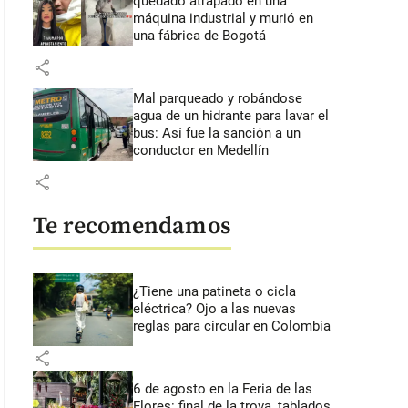
quedado atrapado en una
máquina industrial y murió en
una fábrica de Bogotá
share
Mal parqueado y robándose
agua de un hidrante para lavar el
bus: Así fue la sanción a un
conductor en Medellín
share
Te recomendamos
¿Tiene una patineta o cicla
eléctrica? Ojo a las nuevas
reglas para circular en Colombia
share
6 de agosto en la Feria de las
Flores: final de la trova, tablados