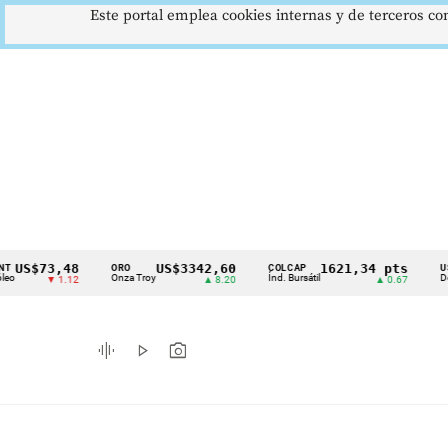
Este portal emplea cookies internas y de terceros con
73,48
US$3342,60
1621,34 pts
ORO
COLCAP
USD/COP
Cintillo
Onza Troy
Índ. Bursátil
Dólar Spot
▼ 1.12
▲ 8.20
▲ 0.67
de
indicadores
graphic_eq
play_arrow
photo_camera
económicos
Colombia