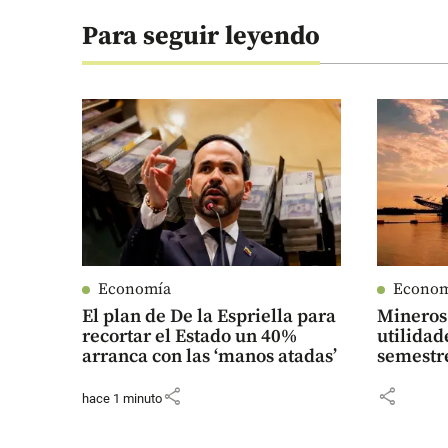
Para seguir leyendo
Economía
Econo
El plan de De la Espriella para
Mineros 
recortar el Estado un 40%
utilidad
arranca con las ‘manos atadas’
semestr
share
share
hace 1 minuto