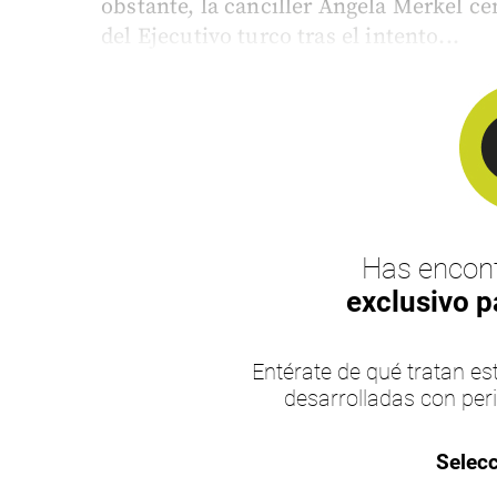
obstante, la canciller Angela Merkel c
del Ejecutivo turco tras el intento...
Has encont
exclusivo p
Entérate de qué tratan 
desarrolladas con per
Selecc