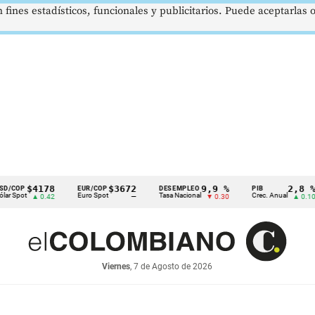
 fines estadísticos, funcionales y publicitarios. Puede aceptarlas
$4178
$3672
9,9 %
2,8 %
EUR/COP
DESEMPLEO
PIB
T
Euro Spot
Tasa Nacional
Crec. Anual
T
▲ 0.42
—
▼ 0.30
▲ 0.10
Viernes
, 7 de Agosto de 2026