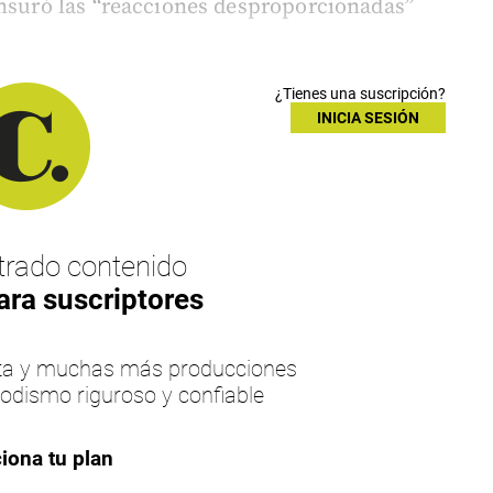
ensuró las “reacciones desproporcionadas”
¿Tienes una suscripción?
INICIA SESIÓN
rado contenido
ara suscriptores
esta y muchas más producciones
iodismo riguroso y confiable
iona tu plan