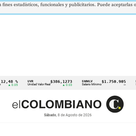
 fines estadísticos, funcionales y publicitarios. Puede aceptarlas
8 %
$386,1273
$1.750.905
UVR
SMMLV
BRENT
Unidad Valor Real
Salario Mínimo
Petróleo
.05
▲ 0.03
—
Sábado
, 8 de Agosto de 2026