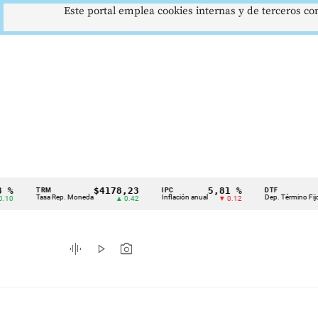
Este portal emplea cookies internas y de terceros con
$4178,23
5,81 %
12,4
TRM
IPC
DTF
Cintillo
Tasa Rep. Moneda
Inflación anual
Dep. Término Fijo
▲ 0.42
▼ 0.12
▲ 0
de
indicadores
graphic_eq
play_arrow
photo_camera
económicos
Colombia