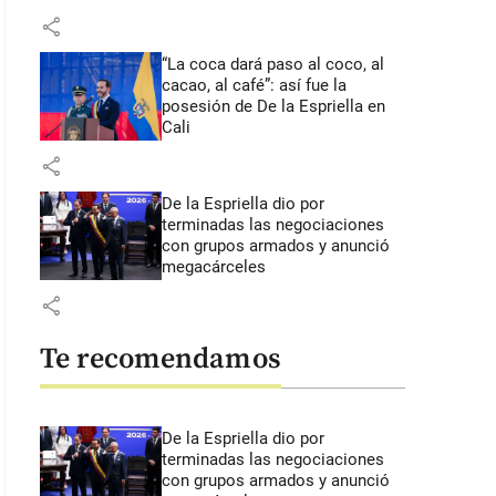
share
“La coca dará paso al coco, al
cacao, al café”: así fue la
posesión de De la Espriella en
Cali
share
De la Espriella dio por
terminadas las negociaciones
con grupos armados y anunció
megacárceles
share
Te recomendamos
De la Espriella dio por
terminadas las negociaciones
con grupos armados y anunció