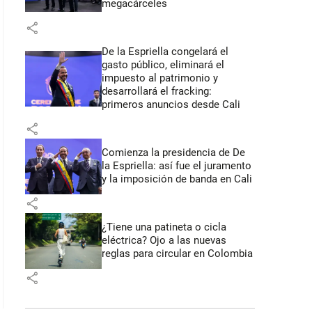
megacárceles
share
De la Espriella congelará el
gasto público, eliminará el
impuesto al patrimonio y
desarrollará el fracking:
primeros anuncios desde Cali
share
Comienza la presidencia de De
la Espriella: así fue el juramento
y la imposición de banda en Cali
share
¿Tiene una patineta o cicla
eléctrica? Ojo a las nuevas
reglas para circular en Colombia
share