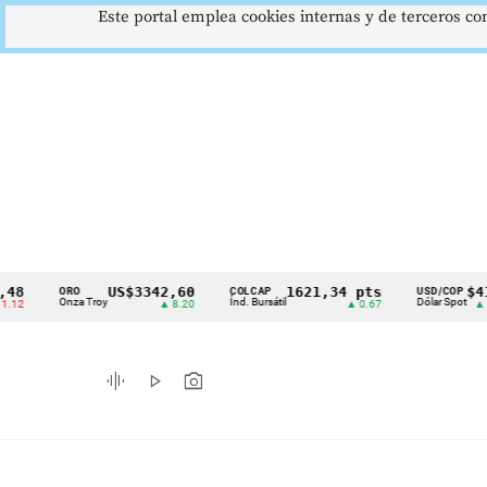
Este portal emplea cookies internas y de terceros con
US$3342,60
1621,34 pts
$4178
ORO
COLCAP
USD/COP
Cintillo
Onza Troy
Índ. Bursátil
Dólar Spot
▲ 8.20
▲ 0.67
▲ 0.42
de
indicadores
graphic_eq
play_arrow
photo_camera
económicos
Colombia