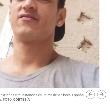
arrow_back
arrow_forward
en extrañas circunstancias en Palma de Mallorca, España,
os. FOTO:
CORTESÍA