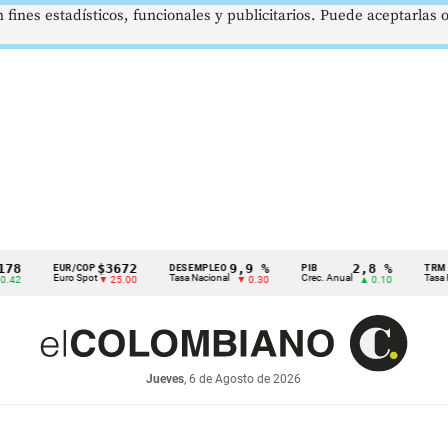
 fines estadísticos, funcionales y publicitarios. Puede aceptarlas
$3672
9,9 %
2,8 %
EUR/COP
DESEMPLEO
PIB
TRM
Euro Spot
Tasa Nacional
Crec. Anual
Tasa Rep. Mon
▼ 25.00
▼ 0.30
▲ 0.10
Jueves
, 6 de Agosto de 2026