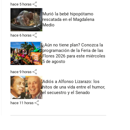
share
hace 5 horas
Murió la bebé hipopótamo
rescatada en el Magdalena
Medio
share
hace 6 horas
¿Aún no tiene plan? Conozca la
programación de la Feria de las
Flores 2026 para este miércoles
5 de agosto
share
hace 9 horas
Adiós a Alfonso Lizarazo: los
hitos de una vida entre el humor,
el secuestro y el Senado
share
hace 11 horas