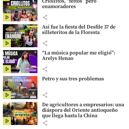
Criollitos, “feitos” pero
enamoradores
share
Así fue la fiesta del Desfile 37 de
silleteritos de la Floresta
share
“La música popular me eligió”:
Arelys Henao
share
Petro y sus tres problemas
share
De agricultores a empresarios: una
diáspora del Oriente antioqueño
que llega hasta la China
share