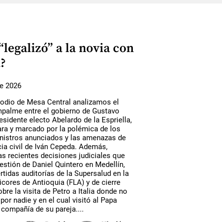
“legalizó” a la novia con
?
de 2026
sodio de Mesa Central analizamos el
empalme entre el gobierno de Gustavo
residente electo Abelardo de la Espriella,
ara y marcado por la polémica de los
nistros anunciados y las amenazas de
ia civil de Iván Cepeda. Además,
s recientes decisiones judiciales que
estión de Daniel Quintero en Medellín,
rtidas auditorías de la Supersalud en la
icores de Antioquia (FLA) y de cierre
re la visita de Petro a Italia donde no
 por nadie y en el cual visitó al Papa
compañía de su pareja....