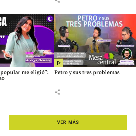
popular me eligió”:
Petro y sus tres problemas
ao
share
VER MÁS