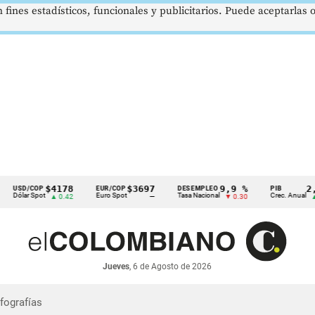
 fines estadísticos, funcionales y publicitarios. Puede aceptarlas
$4178
$3697
9,9 %
2,8 
SD/COP
EUR/COP
DESEMPLEO
PIB
ólar Spot
Euro Spot
Tasa Nacional
Crec. Anual
▲ 0.42
—
▼ 0.30
▲ 0.1
Jueves
, 6 de Agosto de 2026
nfografías