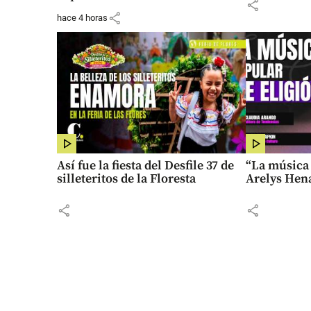
share
share
hace 4 horas
Así fue la fiesta del Desfile 37 de
“La música 
silleteritos de la Floresta
Arelys Hen
share
share