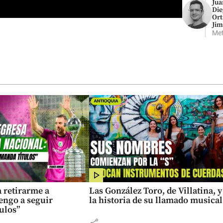
Jua
Die
Ort
Jim
Met
 retirarme a
Las González Toro, de Villatina, y
engo a seguir
la historia de su llamado musical
ulos”
share