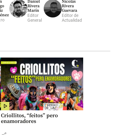
Daniel
Nicolás
n
Rivera
Rivera
go
Marín
Guevara
iz
énez
Editor
Editor de
ro
General
Actualidad
Criollitos, “feitos” pero
enamoradores
share