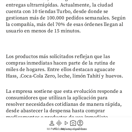
entregas ultrarrápidas. Actualmente, la ciudad
cuenta con 10 tiendas Turbo, desde donde se
gestionan más de 100.000 pedidos semanales. Según
la compañía, más del 70% de esas órdenes llegan al
usuario en menos de 15 minutos.
Los productos más solicitados reflejan que las
compras inmediatas hacen parte de la rutina de
miles de hogares. Entre ellos destacan aguacate
Hass, .Coca-Cola Zero, leche, limón Tahití y huevos.
La empresa sostiene que esta evolución responde a
consumidores que utilizan la aplicación para
resolver necesidades cotidianas de manera rápida,
desde abastecer la despensa hasta comprar
medicamentos o productos de uso inmediato.
person
graphic_eq
play_arrow
photo_camera
account_circle
Mi Perfil
Pódcast
Reportajes gráficos
Videos
Suscríbete