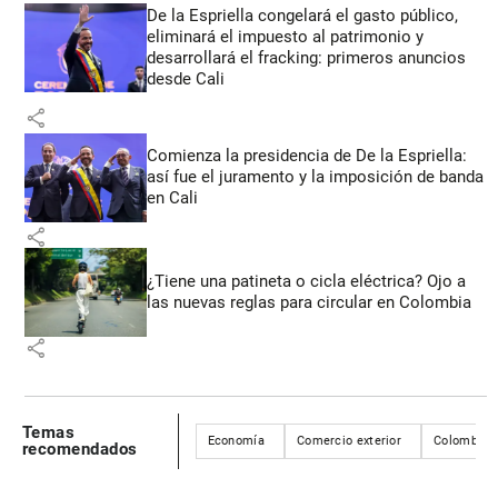
De la Espriella congelará el gasto público,
eliminará el impuesto al patrimonio y
desarrollará el fracking: primeros anuncios
desde Cali
share
Comienza la presidencia de De la Espriella:
así fue el juramento y la imposición de banda
en Cali
share
¿Tiene una patineta o cicla eléctrica? Ojo a
las nuevas reglas para circular en Colombia
share
Temas
Economía
Comercio exterior
Colombia
recomendados