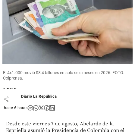
Columnistas
El
gobierno
más
corrupto:
el legado
El 4x1.000 movió $8,4 billones en solo seis meses en 2026. FOTO:
de
Colprensa.
Gustavo
Petro
Diario La República
share
hace 6 horas
Desde este viernes 7 de agosto, Abelardo de la
Espriella asumió la Presidencia de Colombia con el